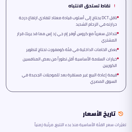
نقاط تستحق الانتباه
!
ناقل DCT يحتاج إلى أسلوب قيادة معتاد لتفادي ارتفاع درجة
حرارته في الزحام الشديد
تتداخل سعرياً مع كروس أوفر إم جي زد إس مما قد يربك قرار
المشتري
بعض الخامات الداخلية في فئة كومفورت تحتاج لتطوير
خيارات السلامة الأساسية أقل تطوراً من بعض المنافسين
الكوريين
قيمة إعادة البيع غير مستقرة بعد للموديلات الجديدة في
السوق المصري
تاريخ الأسعار
تغيّرات سعر الفئة الأساسية منذ بدء التتبع، مرتّبة زمنياً