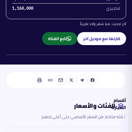
لاكجيري
1,160,000
آخر تحديث:
منذ شهر واحد تقريباً
قارنها مع موديل آخر
تابع القناة
بنزين
أقسام
الفئات والأسعار
السيارة
2 فئة متاحة، من السعر الأساسي حتى أعلى تجهيز
الفئات
والأسعار
تقرأ