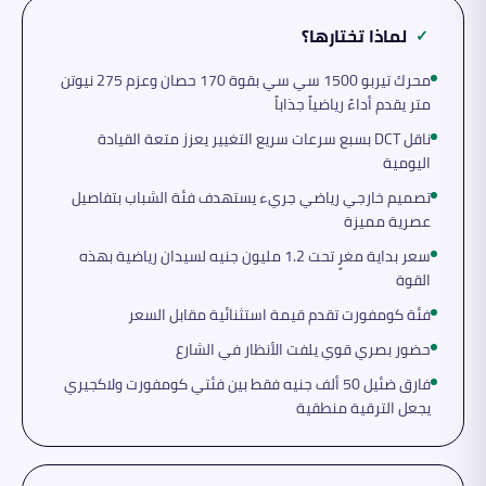
لماذا تختارها؟
✓
محرك تيربو 1500 سي سي بقوة 170 حصان وعزم 275 نيوتن
متر يقدم أداءً رياضياً جذاباً
ناقل DCT بسبع سرعات سريع التغيير يعزز متعة القيادة
اليومية
تصميم خارجي رياضي جريء يستهدف فئة الشباب بتفاصيل
عصرية مميزة
سعر بداية مغرٍ تحت 1.2 مليون جنيه لسيدان رياضية بهذه
القوة
فئة كومفورت تقدم قيمة استثنائية مقابل السعر
حضور بصري قوي يلفت الأنظار في الشارع
فارق ضئيل 50 ألف جنيه فقط بين فئتي كومفورت ولاكجيري
يجعل الترقية منطقية