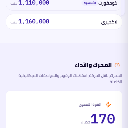
كومفورت
1,110,000
هذا
الأساسية
جنيه
القسم
الآن
لاكجيري
1,160,000
جنيه
المحرك
والأداء
الأبعاد
السلامة
المحرك والأداء
والتقنية
المحرك، ناقل الحركة، استهلاك الوقود، والمواصفات الميكانيكية
الكاملة
ما
لها
وما
عليها
القوة القصوى
170
حصان