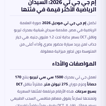
إم جي جي تي 2026: السيدان
الرياضية الأكثر قيمة في فئتها
تكمل
إم جي جي تي موديل 2026
صورة العلامة
الرياضية في مصر، مقدمة سيدان شبابية بمحرك تيربو
وناقل DCT بسعر بداية تحت 1.2 مليون جنيه. هي خيار
جذاب لمن يريد سيارة بحضور بصري وأداء أعلى من
المتوسط دون تجاوز ميزانية معقولة.
المواصفات والأداء
تعمل جي تي بمحرك
1500 سي سي تيربو
ينتج
170
حصاناً
وعزم دوران
275 نيوتن متر
، مقترناً بناقل
DCT
بسبع سرعات
. هذه الأرقام مرتفعة لفئتها السعرية
وتمنحها تسارعاً يفوق معظم منافسي السحب الطبيعي
بسعر مماثل. ناقل الـ DCT يضيف بعداً رياضياً بتغييرات