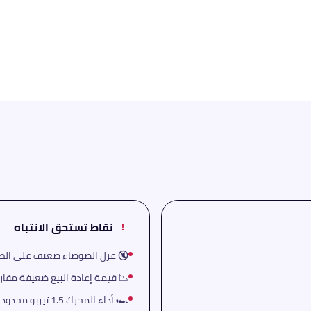
نقاط تستحق الانتباه
!
🔇 عزل الضوضاء ضعيف على الطر
📉 قيمة إعادة البيع ضعيفة مقارن
🏎️ أداء المحرك 1.5 تيربو محدود عند التسارع السريع