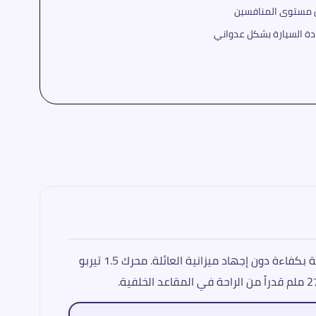
ن مستوى المنافسين
DFSK 600 تُمثل الفلسفة الجوهرية لعلامة دي إف إس كي التابعة لمجموعة دونج فينج: تقديم سيارة تُؤدي مهامها اليومية بكفاءة دون إجهاد ميزانية العائلة. محرك 1.5 تيربو