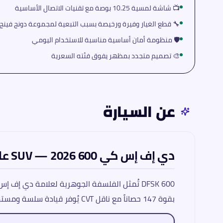
📺 شاشة لمسية 10.25 بوصة مع تقنيات الاتصال الأساسية
🔧 قطع الغيار وفيرة ورخيصة بسبب التبعية لمجموعة دونج فينج
🛡️ منظومة أمان أساسية مناسبة للاستخدام اليومي
🎨 تصميم متجدد بمظهر يفوق فئته السعرية
عن السيارة
دي إف إس كي 600 2026 — SUV عائلية اقتصادية بكفاءة تشغيلية مثبتة
بقوة 147 حصاناً مع ناقل CVT يُوفر قيادة سلسة ومستهلكة للوقود بشكل اقتصادي، فيما تُضيف قاعدة العجلات البالغة 2780 ملم قدراً من الراحة في المقاعد الخلفية.