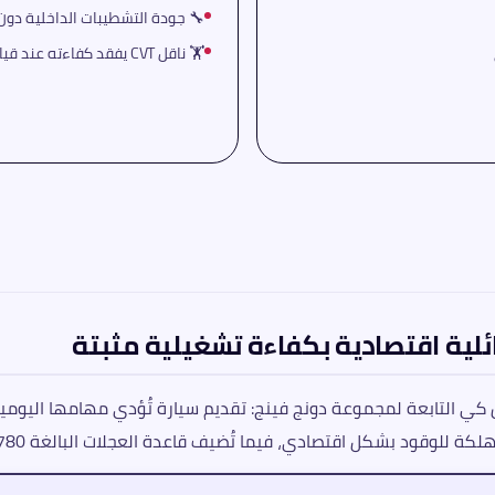
🔧 جودة التشطيبات الداخلية دو
🏋️ ناقل CVT يفقد كفاءته عند قيادة السيارة بشكل عدواني