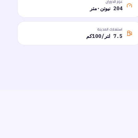
عزم الدوران
204 نيوتن·متر
استهلاك المدينة
7.5 لتر/100كم