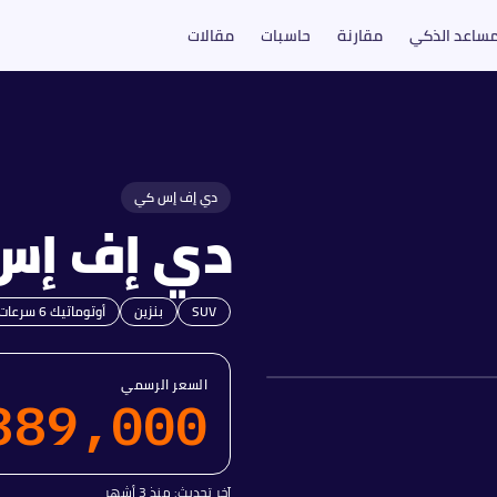
مساعد الذكي
مقارنة
حاسبات
مقالات
دي إف إس كي
دي إف إس
SUV
بنزين
أوتوماتيك 6 سرعات
السعر الرسمي
389,000
آخر تحديث:
منذ 3 أشهر