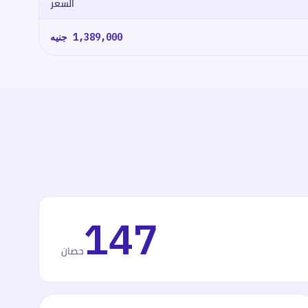
السعر
1,389,000
جنيه
147
حصان