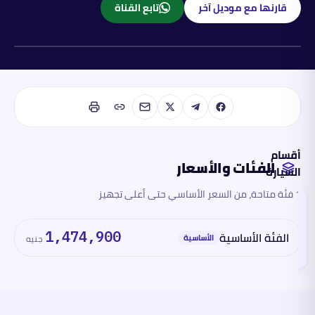
قارنها مع موديل آخر
تابع القناة
REEV
أقسام
الفئات والأسعار
السيارة
1 فئة متاحة، من السعر الأساسي حتى أعلى تجهيز
الفئات
والأسعار
تقرأ
الفئة الأساسية
1,474,900
هذا
الأساسية
جنيه
القسم
الآن
المحرك
والأداء