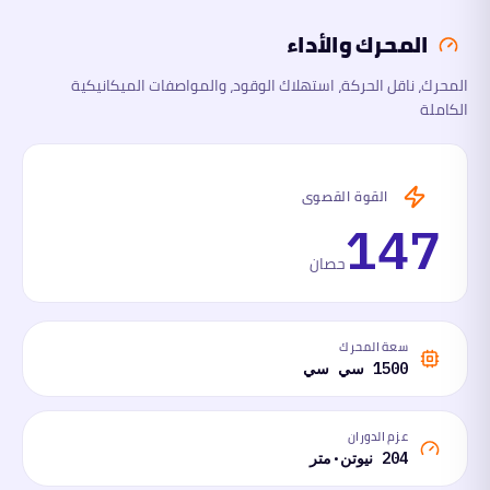
المحرك والأداء
الأبعاد
المحرك، ناقل الحركة، استهلاك الوقود، والمواصفات الميكانيكية
الكاملة
السلامة
والتقنية
ما
القوة القصوى
لها
وما
147
عليها
حصان
سعة المحرك
1500 سي سي
عزم الدوران
204 نيوتن·متر