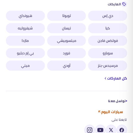
الماركات
دي إس
تويوتا
هيونداي
كيا
نيسان
شيفروليه
فولكس فاجن
ميتسوبيشي
مازدا
سوبارو
فورد
بي إم دبليو
مرسيدس-بنز
أودي
ميني
كل الماركات
تواصل معنا
سيارات اليوم
تابعنا على