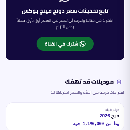
تابع تحديثات سعر
دونج فينج
بوكس
اشترك في قناتنا واعرف أي تغيير في السعر أول بأول، مجاناً
بدون التزام
اشترك في القناة
موديلات قد تهمّك
اقتراحات قريبة في الفئة والسعر اخترناها لك
دونج فينج
ميج
2026
يبدأ من
1,190,000
جنيه