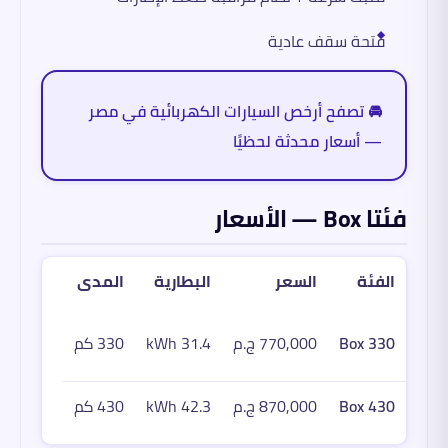
فتحة سقف عادية
🚘 تصفح أرخص السيارات الكهربائية في مصر
— أسعار محدثة لحظيًا
فئتا Box — الأسعار
الفئة
السعر
البطارية
المدى
Box 330
770,000 ج.م
31.4 kWh
330 كم
Box 430
870,000 ج.م
42.3 kWh
430 كم