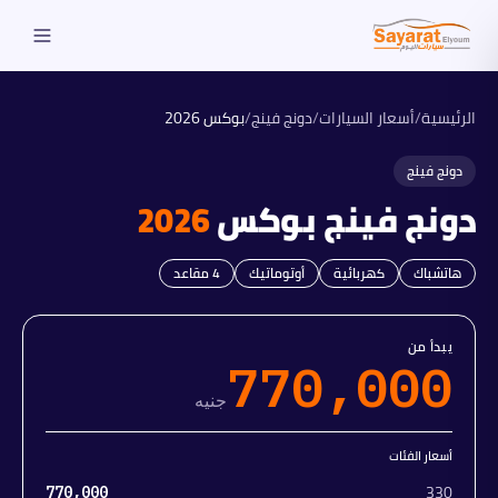
الرئيسية
/
أسعار السيارات
/
دونج فينج
/
بوكس
2026
دونج فينج
دونج فينج
بوكس
2026
هاتشباك
كهربائية
أوتوماتيك
4
مقاعد
يبدأ من
770,000
جنيه
أسعار الفئات
330
770,000