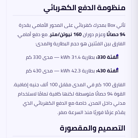
منظومة الدفع الكهربائي
تأتي Box بمحرك كهربائي على المحور الأمامي بقدرة
94 حصانًا
وعزم دوران
160 نيوتن/متر
، مع دفع أمامي.
الفارق بين الفئتين هو حجم البطارية والمدى:
الفئة 330:
بطارية 31.4 kWh — مدى 330 كم
الفئة 430:
بطارية 42.3 kWh — مدى 430 كم
الفارق 100 كم في المدى مقابل 100 ألف جنيه إضافية.
القوة 94 حصانًا متوسطة لكنها كافية تمامًا لاستخدام
مدني داخل المدن، خاصة مع الدفع الكهربائي الذي
يقدّم عزمًا فوريًا منذ السرعة صفر.
التصميم والمقصورة