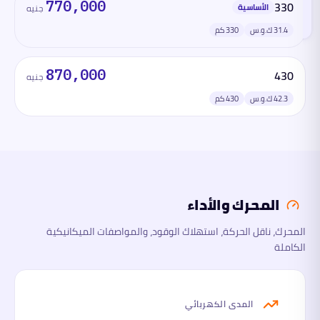
770,000
330
هذا
الأساسية
جنيه
القسم
الآن
31.4 ك.و.س
330 كم
المحرك
والأداء
870,000
430
جنيه
42.3 ك.و.س
430 كم
الأبعاد
السلامة
والتقنية
المحرك والأداء
ما
لها
المحرك، ناقل الحركة، استهلاك الوقود، والمواصفات الميكانيكية
وما
عليها
الكاملة
المدى الكهربائي