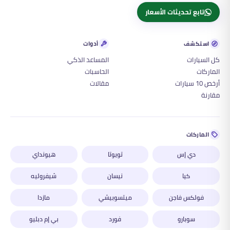
تابع تحديثات الأسعار
استكشف
أدوات
كل السيارات
المساعد الذكي
الماركات
الحاسبات
أرخص 10 سيارات
مقالات
مقارنة
الماركات
دي إس
تويوتا
هيونداي
كيا
نيسان
شيفروليه
فولكس فاجن
ميتسوبيشي
مازدا
سوبارو
فورد
بي إم دبليو