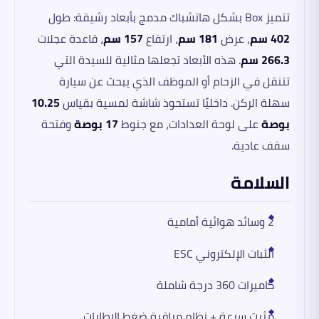
تتميز Box بشكل هاتشباك مدمج بأبعاد رشيقة: طول
402 سم
، عرض
181 سم
، ارتفاع
157 سم
، قاعدة عجلات
266.3 سم
. هذه الأبعاد تجعلها مثالية للسيدة التي
تتنقل في الزحام أو الموظف الذي يبحث عن سيارة
سهلة الركن. داخليًا تستحوذ شاشة لمسية بقياس
10.25
بوصة
على لوحة العدادات، مع جنوط
17 بوصة
وفتحة
سقف عادية.
السلامة
2 وسائد هوائية أمامية
الثبات الإلكتروني ESC
كاميرات 360 درجة شاملة
مثبت سرعة + نظام مراقبة ضغط الإطارات