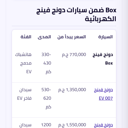
Box ضمن سيارات دونج فينج
الكهربائية
السيارة
السعر يبدأ من
المدى
الفئة
دونج فينج
770,000 ج.م
330-
هاتشباك
Box
430
مدمج
كم
EV
دونج فينج
1,350,000 ج.م
530-
سيدان
007 EV
620
فاخر EV
كم
دونج فينج
1,550,000 ج.م
1200
سيدان