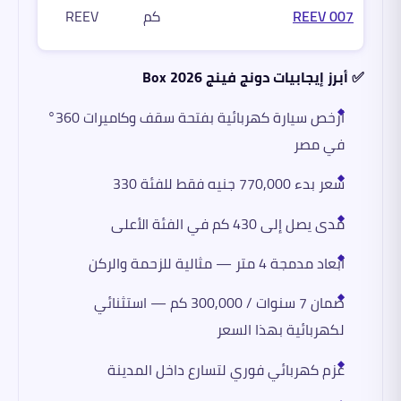
007 REEV
كم
REEV
✅ أبرز إيجابيات دونج فينج Box 2026
أرخص سيارة كهربائية بفتحة سقف وكاميرات 360°
في مصر
سعر بدء 770,000 جنيه فقط للفئة 330
مدى يصل إلى 430 كم في الفئة الأعلى
أبعاد مدمجة 4 متر — مثالية للزحمة والركن
ضمان 7 سنوات / 300,000 كم — استثنائي
لكهربائية بهذا السعر
عزم كهربائي فوري لتسارع داخل المدينة