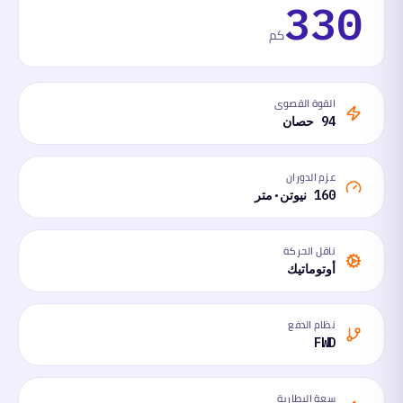
330
كم
القوة القصوى
94 حصان
عزم الدوران
160 نيوتن·متر
ناقل الحركة
أوتوماتيك
نظام الدفع
FWD
سعة البطارية