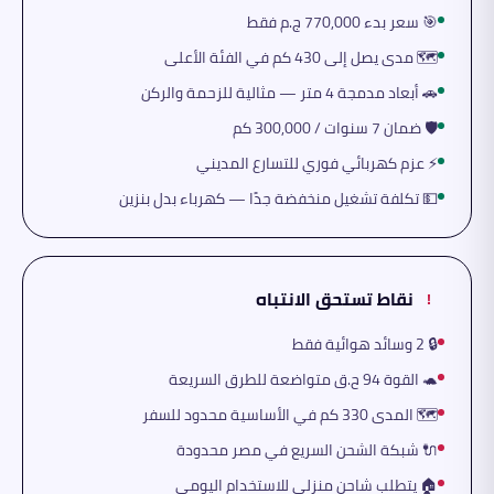
🎯 سعر بدء 770,000 ج.م فقط
🗺️ مدى يصل إلى 430 كم في الفئة الأعلى
🚗 أبعاد مدمجة 4 متر — مثالية للزحمة والركن
🛡️ ضمان 7 سنوات / 300,000 كم
⚡ عزم كهربائي فوري للتسارع المديني
💵 تكلفة تشغيل منخفضة جدًا — كهرباء بدل بنزين
نقاط تستحق الانتباه
!
🔒 2 وسائد هوائية فقط
🐢 القوة 94 ح.ق متواضعة للطرق السريعة
🗺️ المدى 330 كم في الأساسية محدود للسفر
🔌 شبكة الشحن السريع في مصر محدودة
🏠 يتطلب شاحن منزلي للاستخدام اليومي