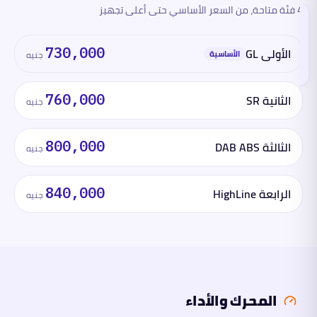
4 فئة متاحة، من السعر الأساسي حتى أعلى تجهيز
الفئات
والأسعار
تقرأ
الأولى GL
730,000
هذا
الأساسية
جنيه
القسم
الآن
الثانية SR
760,000
جنيه
المحرك
والأداء
الثالثة DAB ABS
800,000
جنيه
الأبعاد
الرابعة HighLine
840,000
جنيه
السلامة
والتقنية
ما
لها
وما
عليها
المحرك والأداء