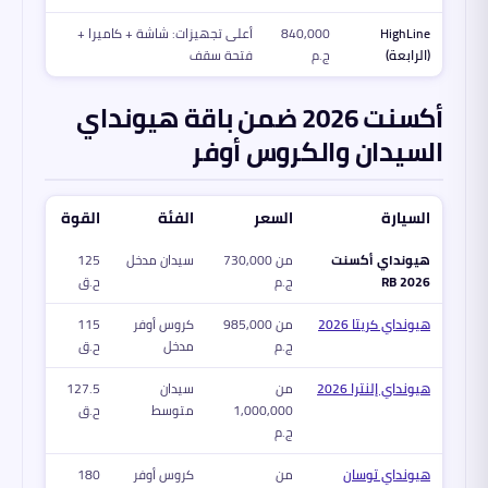
HighLine
840,000
أعلى تجهيزات: شاشة + كاميرا +
(الرابعة)
ج.م
فتحة سقف
أكسنت 2026 ضمن باقة هيونداي
السيدان والكروس أوفر
السيارة
السعر
الفئة
القوة
هيونداي أكسنت
من 730,000
سيدان مدخل
125
RB 2026
ج.م
ح.ق
هيونداي كريتا 2026
من 985,000
كروس أوفر
115
ج.م
مدخل
ح.ق
هيونداي إلنترا 2026
من
سيدان
127.5
1,000,000
متوسط
ح.ق
ج.م
هيونداي توسان
من
كروس أوفر
180