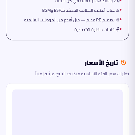
🔒 2 وسائد هوائية فقط في كل الفئات
⚠️ غياب أنظمة السلامة الحديثة كـESP وBSM
🎨 تصميم RB قديم — جيل أقدم من الموديلات العالمية
🪑 خامات داخلية اقتصادية
تاريخ الأسعار
تغيّرات سعر الفئة الأساسية منذ بدء التتبع، مرتّبة زمنياً