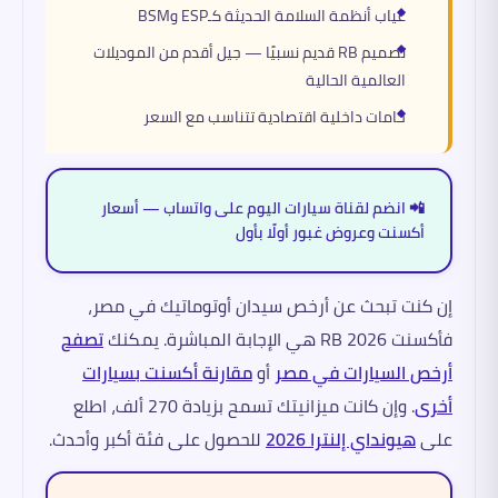
غياب أنظمة السلامة الحديثة كـESP وBSM
تصميم RB قديم نسبيًا — جيل أقدم من الموديلات
العالمية الحالية
خامات داخلية اقتصادية تتناسب مع السعر
📲 انضم لقناة سيارات اليوم على واتساب — أسعار
أكسنت وعروض غبور أولًا بأول
إن كنت تبحث عن أرخص سيدان أوتوماتيك في مصر،
فأكسنت RB 2026 هي الإجابة المباشرة. يمكنك
تصفح
أرخص السيارات في مصر
أو
مقارنة أكسنت بسيارات
أخرى
. وإن كانت ميزانيتك تسمح بزيادة 270 ألف، اطلع
على
هيونداي إلنترا 2026
للحصول على فئة أكبر وأحدث.