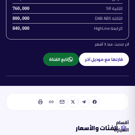
الثانية SR
760,000
الثالثة DAB ABS
800,000
الرابعة HighLine
840,000
آخر تحديث:
منذ 3 أشهر
قارنها مع موديل آخر
تابع القناة
بنزين
أقسام
الفئات والأسعار
السيارة