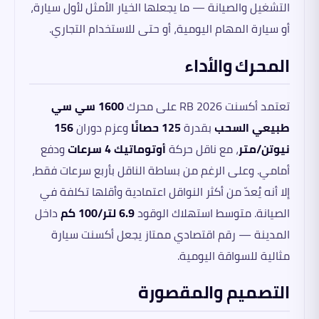
التشغيل والصيانة — ما يجعلها الخيار الأمثل لأول سيارة،
أو سيارة المهام اليومية، أو حتى للاستخدام التجاري.
المحرك والأداء
تعتمد أكسنت RB 2026 على محرك
1600 سي سي
طبيعي السحب
بقدرة
125 حصانًا
وعزم دوران
156
نيوتن/متر
، مع ناقل حركة
أوتوماتيك 4 سرعات
ودفع
أمامي. وعلى الرغم من بساطة الناقل بأربع سرعات فقط،
إلا أنه يُعدّ من أكثر النواقل اعتمادية وأقلها تكلفة في
الصيانة. متوسط استهلاك الوقود
6.9 لتر/100 كم
داخل
المدينة — رقم اقتصادي ممتاز يجعل أكسنت سيارة
مثالية للسواقة اليومية.
التصميم والمقصورة