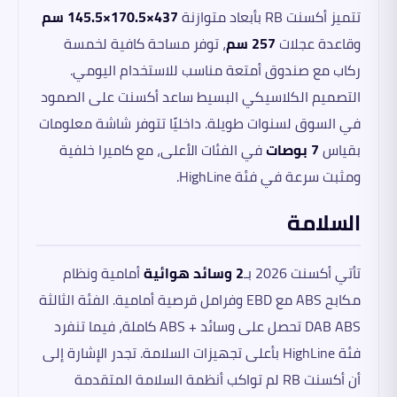
تتميز أكسنت RB بأبعاد متوازنة
437×170.5×145.5 سم
وقاعدة عجلات
257 سم
، توفر مساحة كافية لخمسة
ركاب مع صندوق أمتعة مناسب للاستخدام اليومي.
التصميم الكلاسيكي البسيط ساعد أكسنت على الصمود
في السوق لسنوات طويلة. داخليًا تتوفر شاشة معلومات
بقياس
7 بوصات
في الفئات الأعلى، مع كاميرا خلفية
ومثبت سرعة في فئة HighLine.
السلامة
تأتي أكسنت 2026 بـ
2 وسائد هوائية
أمامية ونظام
مكابح ABS مع EBD وفرامل قرصية أمامية. الفئة الثالثة
DAB ABS تحصل على وسائد + ABS كاملة، فيما تنفرد
فئة HighLine بأعلى تجهيزات السلامة. تجدر الإشارة إلى
أن أكسنت RB لم تواكب أنظمة السلامة المتقدمة