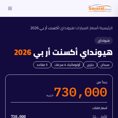
الرئيسية
/
أسعار السيارات
/
هيونداي
/
أكسنت أر بي
2026
هيونداي
هيونداي
أكسنت أر بي
2026
سيدان
بنزين
أوتوماتيك 4 سرعات
5
مقاعد
يبدأ من
730,000
جنيه
أسعار الفئات
الأولى GL
730,000