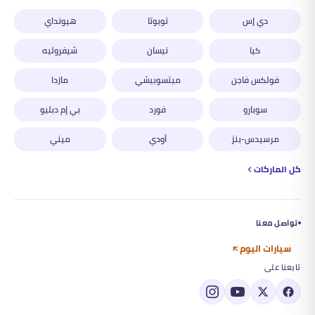
دي إس
تويوتا
هيونداي
كيا
نيسان
شيفروليه
فولكس فاجن
ميتسوبيشي
مازدا
سوبارو
فورد
بي إم دبليو
مرسيدس-بنز
أودي
ميني
كل الماركات
تواصل معنا
سيارات اليوم
تابعنا على