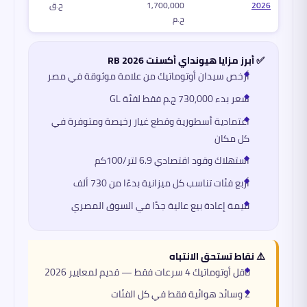
2026
1,700,000
ح.ق
ج.م
✅ أبرز مزايا هيونداي أكسنت RB 2026
أرخص سيدان أوتوماتيك من علامة موثوقة في مصر
سعر بدء 730,000 ج.م فقط لفئة GL
اعتمادية أسطورية وقطع غيار رخيصة ومتوفرة في
كل مكان
استهلاك وقود اقتصادي 6.9 لتر/100كم
أربع فئات تناسب كل ميزانية بدءًا من 730 ألف
قيمة إعادة بيع عالية جدًا في السوق المصري
⚠️ نقاط تستحق الانتباه
ناقل أوتوماتيك 4 سرعات فقط — قديم لمعايير 2026
2 وسائد هوائية فقط في كل الفئات