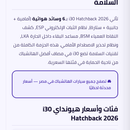
السلامة
تأتي i30 Hatchback 2026 بـ
6 وسائد هوائية
(أمامية +
جانبية + ستارة)، نظام الثبات الإلكتروني ESP، كشف
النقاط العمياء BSM، مساعد البقاء داخل الحارة LKA،
ونظام تحذير الاصطدام الأمامي. هذه الحزمة الكاملة من
تقنيات السلامة تضع i30 في مصاف أفضل الهاتشباك
من ناحية الحماية في فئتها السعرية.
🚘 تصفح جميع سيارات الهاتشباك في مصر — أسعار
محدثة لحظيًا
فئات وأسعار هيونداي i30
Hatchback 2026