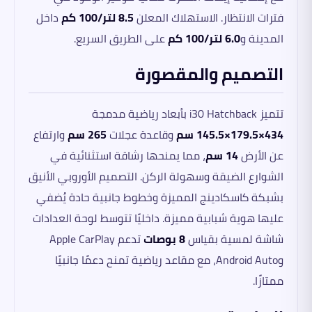
فترات الانتظار. الاستهلاك المعلن
8.5 لتر/100 كم
داخل
المدينة و
6.0 لتر/100 كم
على الطريق السريع.
التصميم والمقصورة
تتميز i30 Hatchback بأبعاد رياضية مدمجة
434×179.5×145.5 سم
وقاعدة عجلات
265 سم
وارتفاع
عن الأرض
14 سم
، مما يمنحها رشاقة استثنائية في
الشوارع الضيقة وسهولة الركن. التصميم الأوروبي الأنيق
بشبكة كاسكادينج المميزة وخطوط جانبية حادة يُضفي
عليها هوية شبابية مميزة. داخليًا تتوسط لوحة العدادات
شاشة لمسية بقياس
8 بوصات
تدعم Apple CarPlay
وAndroid Auto، مع مقاعد رياضية تمنح دعمًا جانبيًا
ممتازًا.