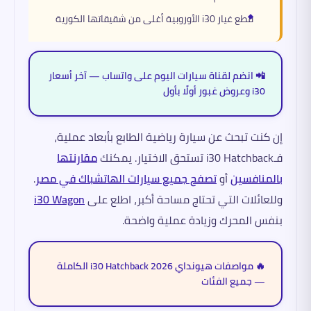
قطع غيار i30 الأوروبية أغلى من شقيقاتها الكورية
📲 انضم لقناة سيارات اليوم على واتساب — آخر أسعار
i30 وعروض غبور أولًا بأول
إن كنت تبحث عن سيارة رياضية الطابع بأبعاد عملية،
فـi30 Hatchback تستحق الاختيار. يمكنك
مقارنتها
بالمنافسين
أو
تصفح جميع سيارات الهاتشباك في مصر
.
وللعائلات التي تحتاج مساحة أكبر، اطلع على
i30 Wagon
بنفس المحرك وزيادة عملية واضحة.
🔥 مواصفات هيونداي i30 Hatchback 2026 الكاملة
— جميع الفئات