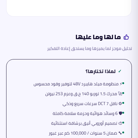
ما لها وما عليها
تحليل موجز لما يميزها وما يستحق إعادة التفكير
لماذا تختارها؟
✓
⚡ منظومة ميلد هايبرد 48V لتوفير وقود محسوس
🚀 محرك 1.5 توربو 140 ح.ق وعزم 253 نيوتن
⚙️ ناقل DCT 7 سرعات سريع وذكي
🛡️ 6 وسائد هوائية وحزمة سلامة كاملة
🎨 تصميم أوروبي أنيق برشاقة استثنائية
🔧 ضمان 5 سنوات / 100,000 كم عبر غبور