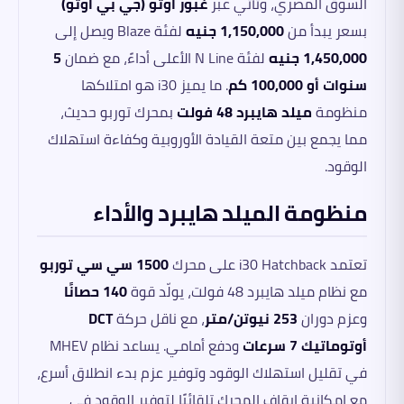
السوق المصري، وتأتي عبر
غبور أوتو (جي بي أوتو)
بسعر يبدأ من
1,150,000 جنيه
لفئة Blaze ويصل إلى
1,450,000 جنيه
لفئة N Line الأعلى أداءً، مع ضمان
5
سنوات أو 100,000 كم
. ما يميز i30 هو امتلاكها
منظومة
ميلد هايبرد 48 فولت
بمحرك توربو حديث،
مما يجمع بين متعة القيادة الأوروبية وكفاءة استهلاك
الوقود.
منظومة الميلد هايبرد والأداء
تعتمد i30 Hatchback على محرك
1500 سي سي توربو
مع نظام ميلد هايبرد 48 فولت، يولّد قوة
140 حصانًا
وعزم دوران
253 نيوتن/متر
، مع ناقل حركة
DCT
أوتوماتيك 7 سرعات
ودفع أمامي. يساعد نظام MHEV
في تقليل استهلاك الوقود وتوفير عزم بدء انطلاق أسرع،
مع إمكانية إيقاف المحرك تلقائيًا لتوفير الوقود في