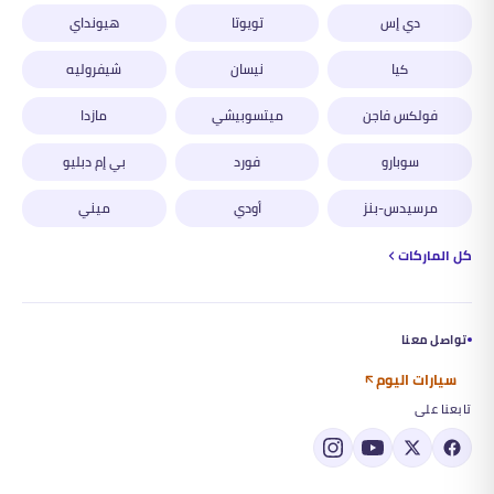
دي إس
تويوتا
هيونداي
كيا
نيسان
شيفروليه
فولكس فاجن
ميتسوبيشي
مازدا
سوبارو
فورد
بي إم دبليو
مرسيدس-بنز
أودي
ميني
كل الماركات
تواصل معنا
سيارات اليوم
تابعنا على