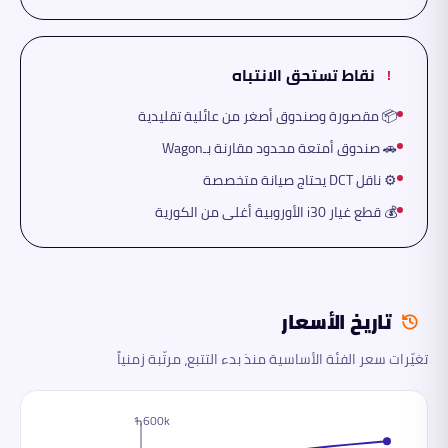
نقاط تستحق الانتباه
!
📦 مقصورة وصندوق أصغر من عائلية تقليدية
🚗 صندوق أمتعة محدود مقارنة بـWagon
⚙️ ناقل DCT يحتاج صيانة متخصصة
💰 قطع غيار i30 الأوروبية أغلى من الكورية
تاريخ الأسعار
تغيّرات سعر الفئة الأساسية منذ بدء التتبع، مرتّبة زمنياً
1,600k