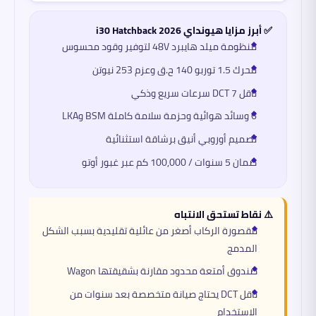
✅ أبرز مزايا هيونداي i30 Hatchback 2026
منظومة ميلد هايبرد 48V لتوفير وقود محسوس
محرك 1.5 توربو 140 ح.ق وعزم 253 نيوتن
ناقل DCT 7 سرعات سريع وذكي
6 وسائد هوائية وحزمة سلامة كاملة BSM وLKA
تصميم أوروبي أنيق برشاقة استثنائية
ضمان 5 سنوات / 100,000 كم عبر غبور أوتو
⚠️ نقاط تستحق الانتباه
مقصورة الركاب أصغر من عائلية تقليدية بسبب الشكل
المدمج
صندوق أمتعة محدود مقارنة بشقيقتها Wagon
ناقل DCT يحتاج صيانة متخصصة بعد سنوات من
الاستخدام