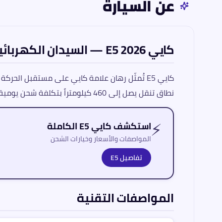
عن السيارة
كايي E5 2026 — السيدان الكهربائية الأكثر اقتصادية بنطاق 460 كم
نطاق تنقل يصل إلى 460 كيلومتراً بتكلفة شحن يومية تكاد تكون رمزية. الهدف واضح: إزالة الحاجز المالي أمام الإقبال على الكهربائيات.
⚡
استكشف كايي E5 الكاملة
المواصفات والأسعار وخيارات الشحن
تفاصيل E5
المواصفات التقنية