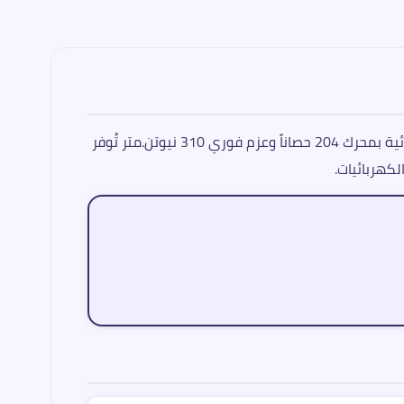
كايي E5 تُمثّل رهان علامة كايي على مستقبل الحركة الكهربائية بسعر في متناول الشريحة الواسعة. هذه السيدان الكهربائية بمحرك 204 حصاناً وعزم فوري 310 نيوتن.متر تُوفر