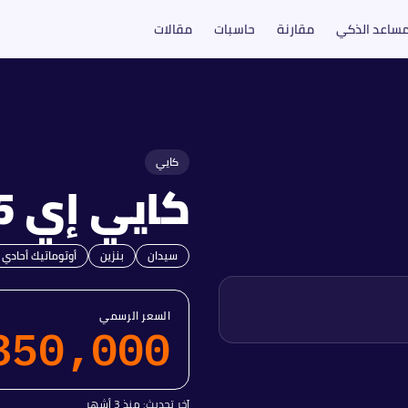
مساعد الذكي
مقارنة
حاسبات
مقالات
كايي
كايي
إي 5
سيدان
بنزين
أوتوماتيك أحادي 
السعر الرسمي
850,000
آخر تحديث:
منذ 3 أشهر