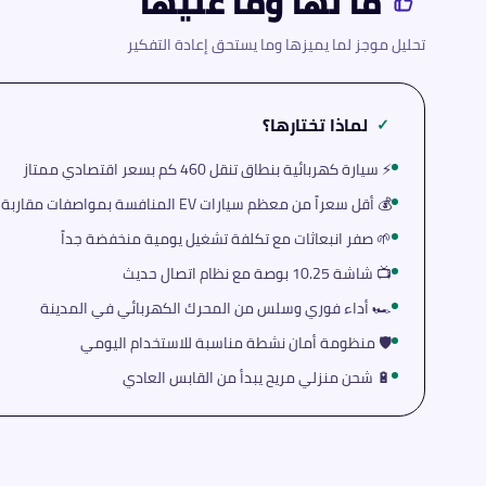
ما لها وما عليها
تحليل موجز لما يميزها وما يستحق إعادة التفكير
لماذا تختارها؟
✓
⚡ سيارة كهربائية بنطاق تنقل 460 كم بسعر اقتصادي ممتاز
💰 أقل سعراً من معظم سيارات EV المنافسة بمواصفات مقاربة
🌱 صفر انبعاثات مع تكلفة تشغيل يومية منخفضة جداً
📺 شاشة 10.25 بوصة مع نظام اتصال حديث
🏎️ أداء فوري وسلس من المحرك الكهربائي في المدينة
🛡️ منظومة أمان نشطة مناسبة للاستخدام اليومي
🔋 شحن منزلي مريح يبدأ من القابس العادي