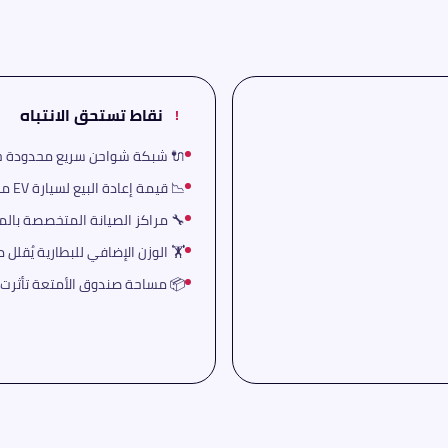
نقاط تستحق الانتباه
!
🔌 شبكة شواحن سريع محدودة خا
📉 قيمة إعادة البيع لسيارة EV من علامة ناشئة غير معروفة
🔧 مراكز الصيانة المتخصصة بالمح
🏋️ الوزن الإضافي للبطارية يُقلل 
📦 مساحة صندوق الأمتعة تأثرت ب