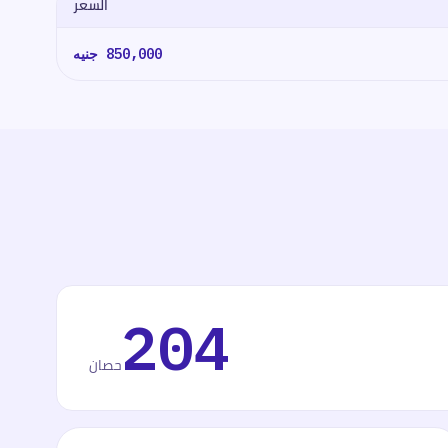
السعر
850,000
جنيه
204
حصان