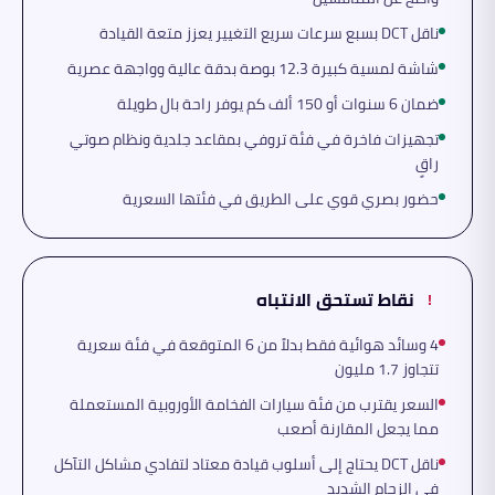
ناقل DCT بسبع سرعات سريع التغيير يعزز متعة القيادة
شاشة لمسية كبيرة 12.3 بوصة بدقة عالية وواجهة عصرية
ضمان 6 سنوات أو 150 ألف كم يوفر راحة بال طويلة
تجهيزات فاخرة في فئة تروفي بمقاعد جلدية ونظام صوتي
راقٍ
حضور بصري قوي على الطريق في فئتها السعرية
نقاط تستحق الانتباه
!
4 وسائد هوائية فقط بدلاً من 6 المتوقعة في فئة سعرية
تتجاوز 1.7 مليون
السعر يقترب من فئة سيارات الفخامة الأوروبية المستعملة
مما يجعل المقارنة أصعب
ناقل DCT يحتاج إلى أسلوب قيادة معتاد لتفادي مشاكل التآكل
في الزحام الشديد