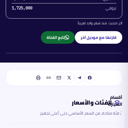
تروفي
1,725,000
آخر تحديث:
منذ شهر واحد تقريباً
قارنها مع موديل آخر
تابع القناة
بنزين
أقسام
الفئات والأسعار
السيارة
2 فئة متاحة، من السعر الأساسي حتى أعلى تجهيز
الفئات
والأسعار
تقرأ