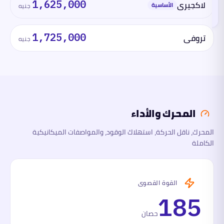
لاكجيري
1,625,000
هذا
الأساسية
جنيه
القسم
الآن
تروفي
1,725,000
جنيه
المحرك
والأداء
الأبعاد
السلامة
المحرك والأداء
والتقنية
المحرك، ناقل الحركة، استهلاك الوقود، والمواصفات الميكانيكية
الكاملة
ما
لها
وما
عليها
القوة القصوى
185
حصان