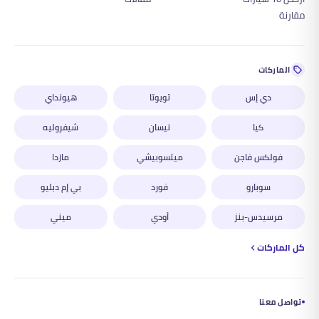
مقارنة
الماركات
دي إس
تويوتا
هيونداي
كيا
نيسان
شيفروليه
فولكس فاجن
ميتسوبيشي
مازدا
سوبارو
فورد
بي إم دبليو
مرسيدس-بنز
أودي
ميني
كل الماركات
تواصل معنا