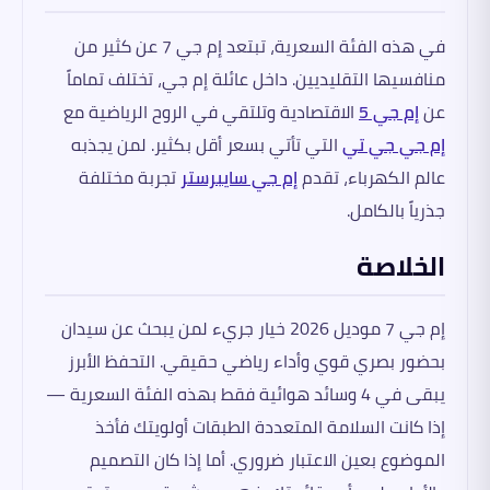
في هذه الفئة السعرية، تبتعد إم جي 7 عن كثير من
منافسيها التقليديين. داخل عائلة إم جي، تختلف تماماً
عن
إم جي 5
الاقتصادية وتلتقي في الروح الرياضية مع
إم جي جي تي
التي تأتي بسعر أقل بكثير. لمن يجذبه
عالم الكهرباء، تقدم
إم جي سايبرستر
تجربة مختلفة
جذرياً بالكامل.
الخلاصة
إم جي 7 موديل 2026 خيار جريء لمن يبحث عن سيدان
بحضور بصري قوي وأداء رياضي حقيقي. التحفظ الأبرز
يبقى في 4 وسائد هوائية فقط بهذه الفئة السعرية —
إذا كانت السلامة المتعددة الطبقات أولويتك فأخذ
الموضوع بعين الاعتبار ضروري. أما إذا كان التصميم