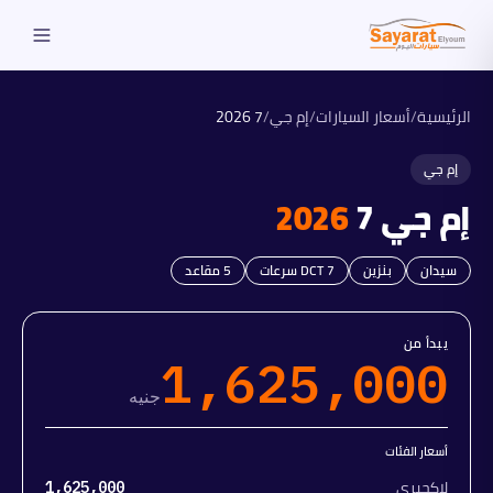
الرئيسية
/
أسعار السيارات
/
إم جي
/
7
2026
إم جي
إم جي
7
2026
سيدان
بنزين
DCT 7 سرعات
5
مقاعد
يبدأ من
1,625,000
جنيه
أسعار الفئات
لاكجيري
1,625,000