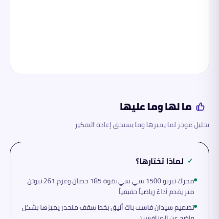
ما لها وما عليها
تحليل موجز لما يميزها وما يستحق إعادة التفكير
لماذا تختارها؟
✓
محرك تيربو 1500 سي سي بقوة 185 حصان وعزم 261 نيوتن
متر يقدم أداءً رياضياً حقيقياً
تصميم سيدان فاست باك أنيق بخط سقف منحدر يميزها بشكل
واضح عن المنافسين