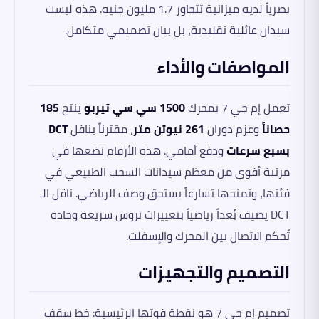
بصرياً لديه ميزانية تتجاوز 1.7 مليون جنيه. هذه ليست
سيدان عائلية تقليدية، بل بيان تصميمي متكامل.
المواصفات والأداء
تعمل إم جي 7 بمحرك
1500 سي سي تيربو
ينتج
185
حصاناً
وعزم دوران
261 نيوتن متر
، مقترناً بناقل
DCT
بسبع سرعات
ودفع أمامي. هذه الأرقام تضعها في
مرتبة أقوى من معظم سيدانات السحب الطبيعي في
فئتها، وتمنحها تسارعاً يستحق وصف الرياضي. ناقل الـ
DCT يضيف بُعداً رياضياً بتغييرات تروس سريعة وحادة
تُحكم الاتصال بين المحرك والإسفلت.
التصميم والتجهيزات
تصميم إم جي 7 هو نقطة قوتها الرئيسية: خط سقف