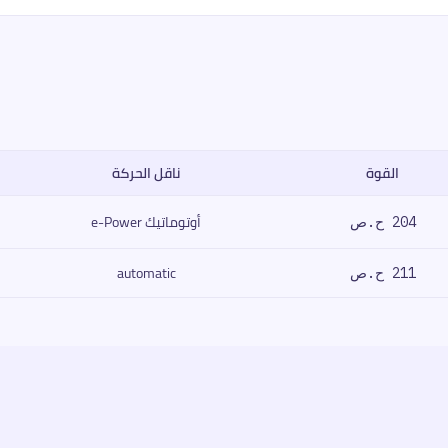
القوة
ناقل الحركة
ك، القوة، العزم، ناقل الحركة، السعر.
أوتوماتيك e-Power
204 ح.ص
automatic
211 ح.ص