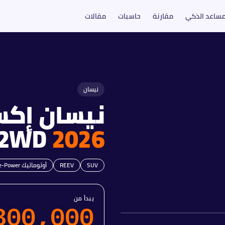
مساعد الذكي
مقارنة
حاسبات
مقالات
نيسان
نيسان
2WD
2026
SUV
REEV
أوتوماتيك e-Power
يبدأ من
800,000