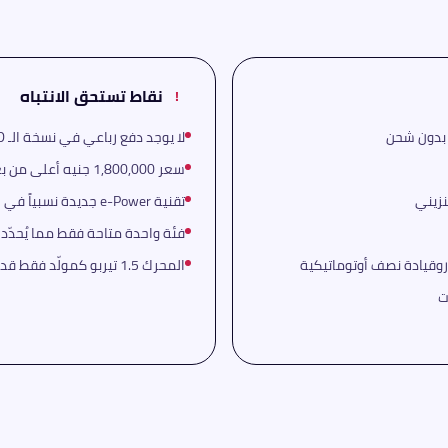
نقاط تستحق الانتباه
!
لا يوجد دفع رباعي في نسخة الـ 2WD — للـ AWD يلزم دفع مبلغ إضافي
سعر 1,800,000 جنيه أعلى من بعض منافسين بنفس الحجم والمواصفات
تقنية e-Power جديدة نسبياً في السوق المصري وقد تحتاج ميكانيكياً متخصصاً
فئة واحدة متاحة فقط مما يُحدّد
المحرك 1.5 تيربو كمولّد فقط قد يبدو غريباً لمن لا يعرف مبدأ e-Power