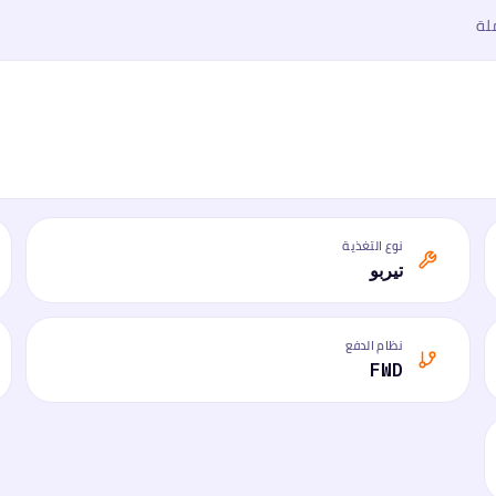
لة
نوع التغذية
تيربو
نظام الدفع
FWD