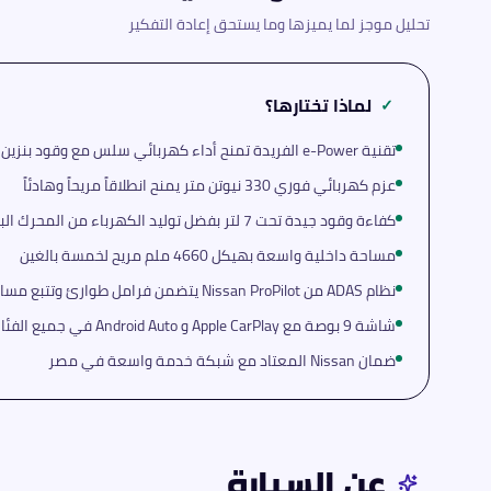
تحليل موجز لما يميزها وما يستحق إعادة التفكير
لماذا تختارها؟
✓
تقنية e-Power الفريدة تمنح أداء كهربائي سلس مع وقود بنزين بدون شحن
عزم كهربائي فوري 330 نيوتن متر يمنح انطلاقاً مريحاً وهادئاً
كفاءة وقود جيدة تحت 7 لتر بفضل توليد الكهرباء من المحرك البنزيني
مساحة داخلية واسعة بهيكل 4660 ملم مريح لخمسة بالغين
نظام ADAS من Nissan ProPilot يتضمن فرامل طوارئ وتتبع مساروقيادة نصف أوتوماتيكية
شاشة 9 بوصة مع Apple CarPlay و Android Auto في جميع الفئات
ضمان Nissan المعتاد مع شبكة خدمة واسعة في مصر
عن السيارة