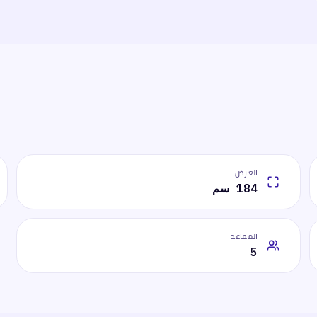
العرض
184 سم
المقاعد
5