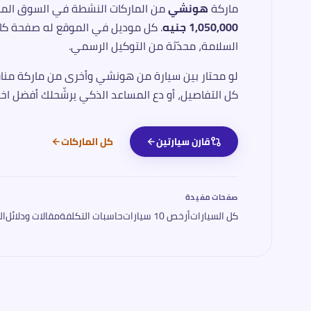
ماركة
هونشي
من الماركات النشطة في السوق الم
1,050,000 جنيه
. كل موديل في الموقع له صفحة كامل
السلامة، محدّثة من التوكيل الرسمي.
لو محتار بين سيارة من
هونشي
وأخرى من ماركة منافس
كل التفاصيل، أو دع المساعد الذكي يرشّحلك أفضل اختيار في 5 أسئلة فقط حسب
قارن سيارتين
كل الماركات
صفحات مفيدة
كل السيارات
أرخص 10 سيارات
حاسبات التكلفة
مقالات ودلائل
ال