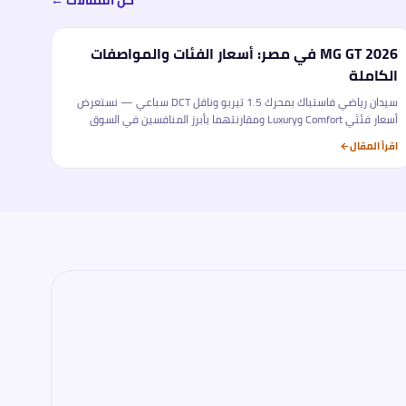
كل المقالات ←
MG GT 2026 في مصر: أسعار الفئات والمواصفات
تحليل
الكاملة
سيدان رياضي فاستباك بمحرك 1.5 تيربو وناقل DCT سباعي — نستعرض
أسعار فئتَي Comfort وLuxury ومقارنتهما بأبرز المنافسين في السوق
المصري.
اقرأ المقال