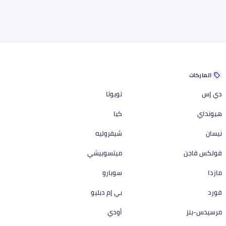
الماركات
دي إس
تويوتا
هيونداي
كيا
نيسان
شيفروليه
فولكس فاجن
ميتسوبيشي
مازدا
سوبارو
فورد
بي إم دبليو
مرسيدس-بنز
أودي