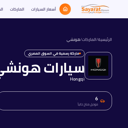
أسعار السيارات
الماركات
ال
الرئيسية
/
الماركات
/
هونشي
ماركة رسمية في السوق المصري
سيارات
هونشي
Hongqi
6
موديل متاح حالياً