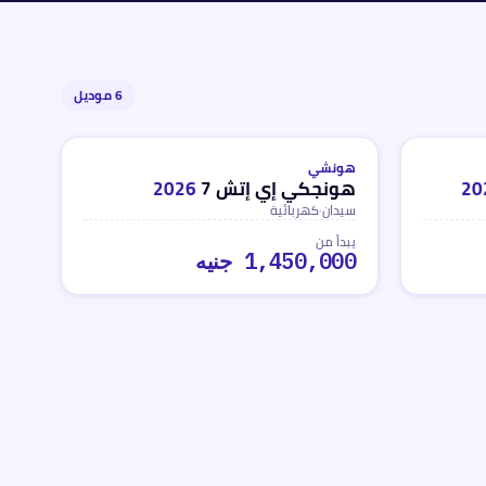
6
موديل
كهربائية
ه
محدث
منذ 3 أشهر
هونشي
20
هونجكي إي إتش 7
2026
سيدان
·
كهربائية
يبدأ من
1,450,000 جنيه