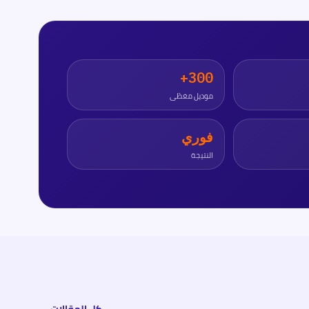
300+
موديل مغطّى
فوري
النتيجة