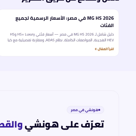
MG HS 2026 في مصر: الأسعار الرسمية لجميع
تحليل
الفئات
دليل شامل لـ MG HS 2026 في مصر — أسعار فئتي HS+ Luxury وHS
HEV الهجينة، المواصفات الكاملة، نظام ADAS، ومقارنة تفصيلية مع كيا
سبورتاج وهيونداي توسان. كل ما تحتاجه قبل الشراء.
اقرأ المقال
هونشي
في مصر
تعرّف على
هونشي
والقصة