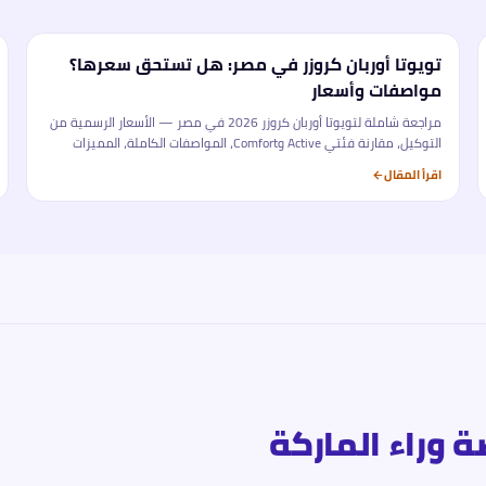
تويوتا أوربان كروزر في مصر: هل تستحق سعرها؟
تحليل
مواصفات وأسعار
مراجعة شاملة لتويوتا أوربان كروزر 2026 في مصر — الأسعار الرسمية من
التوكيل، مقارنة فئتي Active وComfort، المواصفات الكاملة، المميزات
والعيوب، ومقارنتها بأبرز المنافسين في سوق الكروس أوفر المدمجة.
اقرأ المقال
 وراء الماركة