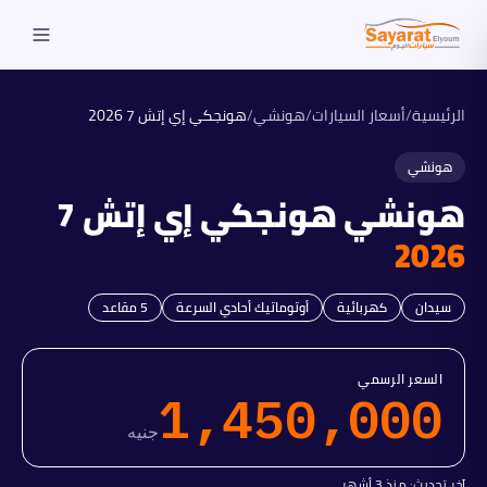
الرئيسية
/
أسعار السيارات
/
هونشي
/
هونجكي إي إتش 7
2026
هونشي
هونشي
هونجكي إي إتش 7
2026
سيدان
كهربائية
أوتوماتيك أحادي السرعة
5
مقاعد
السعر الرسمي
1,450,000
جنيه
آخر تحديث:
منذ 3 أشهر