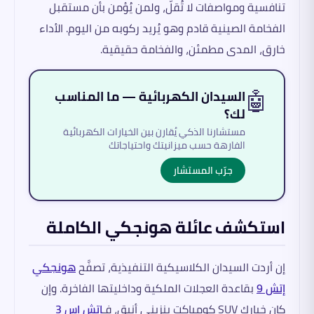
تنافسية ومواصفات لا تُقلّ، ولمن يُؤمن بأن مستقبل
الفخامة الصينية قادم وهو يُريد ركوبه من اليوم. الأداء
خارق، المدى مطمئن، والفخامة حقيقية.
🤖
السيدان الكهربائية — ما المناسب
لك؟
مستشارنا الذكي يُقارن بين الخيارات الكهربائية
الفارهة حسب ميزانيتك واحتياجاتك
جرّب المستشار
استكشف عائلة هونجكي الكاملة
إن أردت السيدان الكلاسيكية التنفيذية، تصفَّح
هونجكي
إتش 9
بقاعدة العجلات الملكية وداخليتها الفاخرة. وإن
كان خيارك SUV كومباكت بنزيني أنيق، فـ
إتش إس 3