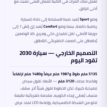
تعمل مئات المرات في الثانية لضمان أقصى تشبث مع
أدنى انزلاق.
وضع
Sport
يُعيد ضبط الاستجابة إلى حادة كسيارة
رياضية خالصة، بينما وضع
Comfort
يُعيد إي إتش 7 إلى
دورها الأصلي: نقل تنفيذي ذكي ومريح. كلا الوضعين
يُحافظان على الصمت الكهربائي المُطلق.
التصميم الخارجي — سيارة 2030
تقود اليوم
5135 ملم طولاً و1987 ملم عرضاً و1480 ملم ارتفاعاً
وقاعدة عجلات
3120 ملم
— الأبعاد تقول سيدان
تنفيذية كبيرة، لكن الخطوط تقول شيئاً آخر. سقف
منساب يُعطي إيحاء الكوبيه، مقدمة كهربائية نظيفة
تخلو من الشبكة الكلاسيكية، وإضاءة LED تمتد عرض