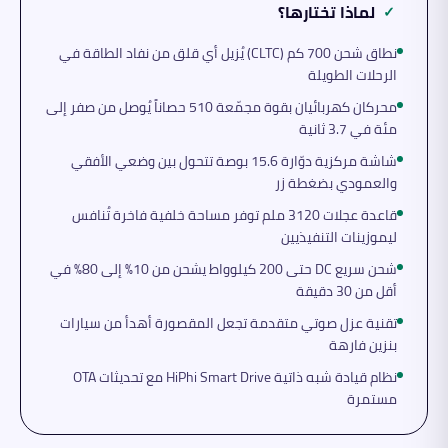
لماذا تختارها؟
✓
نطاق شحن 700 كم (CLTC) يُزيل أي قلق من نفاد الطاقة في
الرحلات الطويلة
محركان كهربائيان بقوة مجمّعة 510 حصاناً يُوصل من صفر إلى
مئة في 3.7 ثانية
شاشة مركزية دوّارة 15.6 بوصة تتحول بين وضعي الأفقي
والعمودي بضغطة زر
قاعدة عجلات 3120 ملم توفر مساحة خلفية فاخرة تُنافس
ليموزينات التنفيذيين
شحن سريع DC حتى 200 كيلوواط يشحن من 10% إلى 80% في
أقل من 30 دقيقة
تقنية عزل صوتي متقدمة تجعل المقصورة أهدأ من سيارات
بنزين فارهة
نظام قيادة شبه ذاتية HiPhi Smart Drive مع تحديثات OTA
مستمرة