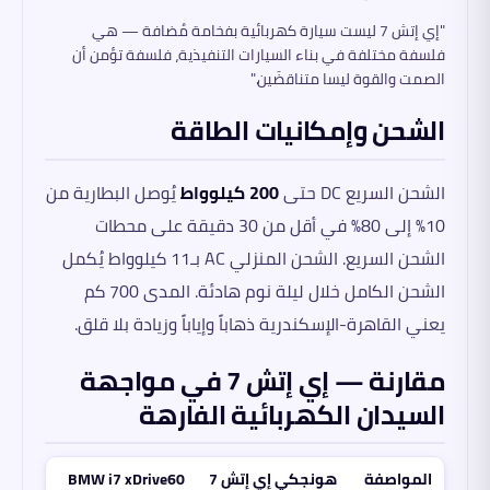
"إي إتش 7 ليست سيارة كهربائية بفخامة مُضافة — هي
فلسفة مختلفة في بناء السيارات التنفيذية، فلسفة تؤمن أن
الصمت والقوة ليسا متناقضَين."
الشحن وإمكانيات الطاقة
الشحن السريع DC حتى
200 كيلوواط
يُوصل البطارية من
10% إلى 80% في أقل من 30 دقيقة على محطات
الشحن السريع. الشحن المنزلي AC بـ11 كيلوواط يُكمل
الشحن الكامل خلال ليلة نوم هادئة. المدى 700 كم
يعني القاهرة-الإسكندرية ذهاباً وإياباً وزيادة بلا قلق.
مقارنة — إي إتش 7 في مواجهة
السيدان الكهربائية الفارهة
المواصفة
هونجكي إي إتش 7
BMW i7 xDrive60
Han EV