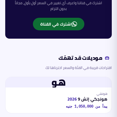
اشترك في قناتنا واعرف أي تغيير في السعر أول بأول، مجاناً
بدون التزام
اشترك في القناة
موديلات قد تهمّك
اقتراحات قريبة في الفئة والسعر اخترناها لك
هو
هونشي
هونجكي إتش 9
2026
يبدأ من
1,050,000
جنيه