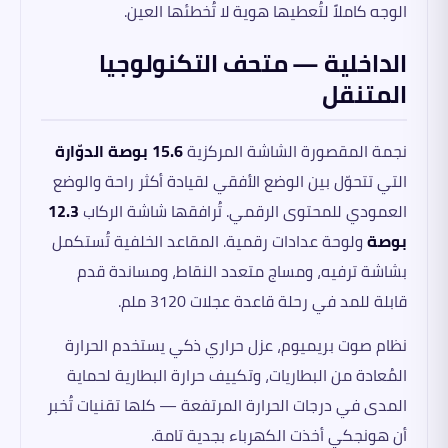
الوجه كاملاً لتُعطيها هوية لا تُخطئها العين.
الداخلية — متحف التكنولوجيا
المتنقل
نجمة المقصورة الشاشة المركزية
15.6 بوصة الدوّارة
التي تتحوّل بين الوضع الأفقي لقيادة أكثر راحة والوضع
العمودي للمحتوى الرقمي. تُرافقها شاشة الركاب
12.3
بوصة
ولوحة عدادات رقمية. المقاعد الخلفية تُستكمل
بشاشة ترفيه، ومساج متعدد النقاط، ومساندة قدم
قابلة للمد في رحلة قاعدة عجلات 3120 ملم.
نظام صوت بريميوم، عزل حراري ذكي يستخدم الحرارة
المُعادة من البطاريات، وتكييف حرارة البطارية لحماية
المدى في درجات الحرارة المرتفعة — كلها تقنيات تُخبر
أن هونجكي أخذت الكهرباء بجدية تامة.