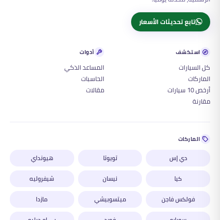
تابع تحديثات الأسعار
استكشف
أدوات
كل السيارات
المساعد الذكي
الماركات
الحاسبات
أرخص 10 سيارات
مقالات
مقارنة
الماركات
دي إس
تويوتا
هيونداي
كيا
نيسان
شيفروليه
فولكس فاجن
ميتسوبيشي
مازدا
سوبارو
فورد
بي إم دبليو