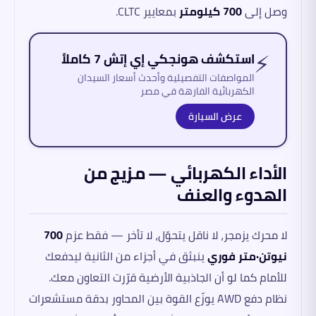
وصل إلى
700 كيلومتر
بمعايير CLTC.
⚡
استكشف هونجكي إي إتش 7 كاملاً
المواصفات التفصيلية وأحدث أسعار السيدان
الكهربائية الفارهة في مصر
عرض السيارة
الأداء الكهربائي — مزيج من
الهدوء والعنف
لا محرك يزمجر، لا ناقل يتحوّل، لا تأخر — فقط عزم
700
نيوتن·متر فوري
ينبثق في أجزاء من الثانية ليدفعك
للأمام كما لو أن الجاذبية الأرضية قرّرت التعاون معك.
نظام دفع AWD يوزّع القوة بين المحاور بدقة مستشعرات