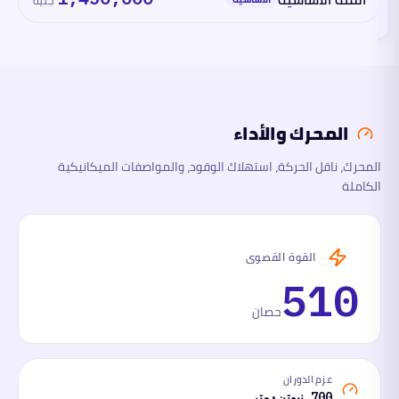
جنيه
القسم
الآن
المحرك
والأداء
المحرك والأداء
الأبعاد
المحرك، ناقل الحركة، استهلاك الوقود، والمواصفات الميكانيكية
الكاملة
السلامة
والتقنية
ما
القوة القصوى
لها
وما
510
عليها
حصان
عزم الدوران
700 نيوتن·متر