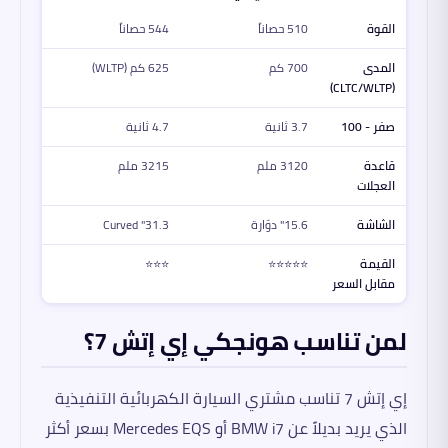
القوة
510 حصاناً
544 حصاناً
517 حصاناً
المدى
700 كم
625 كم (WLTP)
715 كم
(CLTC)
(CLTC/WLTP)
صفر - 100
3.7 ثانية
4.7 ثانية
3.9 ثانية
قاعدة
3120 ملم
3215 ملم
2920 ملم
العجلات
الشاشة
15.6" دوّارة
31.3" Curved
15.6"
القيمة
⭐⭐⭐⭐⭐
⭐⭐⭐
⭐⭐⭐⭐⭐
مقابل السعر
لمن تناسب هونجكي إي إتش 7؟
إي إتش 7 تناسب مشتري السيارة الكهربائية التنفيذية
الذي يريد بديلاً عن BMW i7 أو Mercedes EQS بسعر أكثر