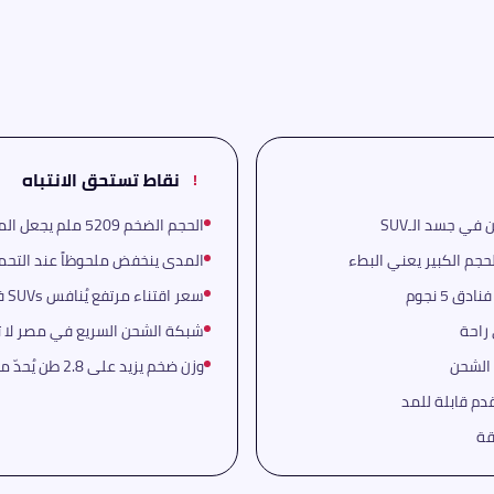
نقاط تستحق الانتباه
!
الحجم الضخم 5209 ملم يجعل المناورة في الشوارع الضيقة تحدياً حقيقياً
المدى ينخفض ملحوظاً عند التحم
سعر اقتناء مرتفع يُنافس SUVs فاخرة ذات أسماء أوروبية أكثر شهرة
راحة
شبكة الشحن السريع في مصر لا تز
وزن ضخم يزيد على 2.8 طن يُحدّ من الديناميكية في المنحنيات الحادة
دم قابلة للمد