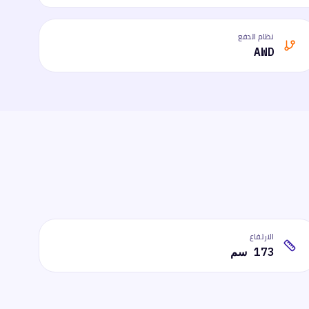
نظام الدفع
AWD
الارتفاع
173 سم