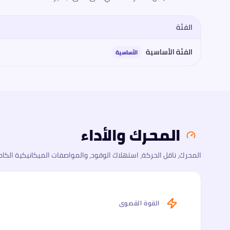
الفئة
مقارنة فئات
هونشي
هونجكي إي-إتش إس 9 2026
2026
: المحرك، ا
الفئة الأساسية
الأساسية
المحرك والأداء
المحرك، ناقل الحركة، استهلاك الوقود، والمواصفات الميكانيكية الكام
القوة القصوى