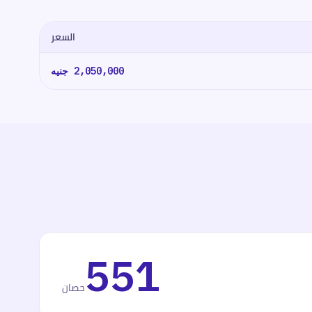
السعر
2,050,000
جنيه
551
حصان