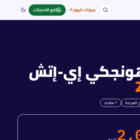
سيارات اليوم
تابع التحديثات
ونجكي إي-إتش
ي السرعة
7
مقاعد
2,
جنيه