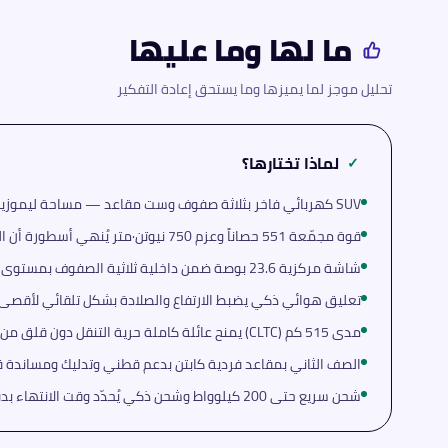
ما لها وما عليها
تحليل موجز لما يميزها وما يستحق إعادة التفكير
لماذا تختارها؟
✓
SUV كهربائي فاخر بثلاثة صفوف وست مقاعد — مساحة ليموزين في جسد الـSUV
قوة مجمّعة 551 حصاناً وعزم 750 نيوتن·متر يُنهي أسطورة أن الحجم الكبير يعني البطء
شاشة مركزية 23.6 بوصة ضمن داخلية ثلاثية الصفوف بمستوى فنادق 5 نجوم
تعليق هوائي ذكي يضبط الارتفاع والصلادة بشكل تلقائي لأقصى 
مدى 515 كم (CLTC) يمنح عائلة كاملة حرية التنقل دون قلق من الشحن
الصف الثاني بمقاعد فردية كابتن بدعم قطني وتدليك ومساندة ق
شحن سريع حتى 200 كيلوواط وشحن ذكي يُحدّد وقت الانتهاء بدقة