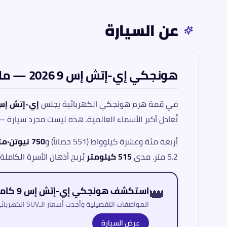
عن السيارة
هونجكي إي-إتش إس 9 2026 — ملك الطريق الصامت
في قمة هرم هونجكي الكهربائية يجلس
إي-إتش إس 
تُعادل أكبر الأسماء العالمية. هذه ليست مجرد سيارة 
أربعة مئة وعشرة كيلوواط (551 حصاناً) و
750 نيوتن·متر
5.2 متر. مدى
515 كيلومتر
يُريح أذهان الأسرة الكامل
👑
استكشف هونجكي إي-إتش إس 9 كاملاً
المواصفات التفصيلية وأحدث أسعار الـSUV الكهربائي الفاخر ثلاثي الصفوف في مصر
عرض السيارة