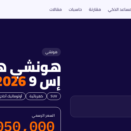
مساعد الذكي
مقارنة
حاسبات
مقالات
هونشي
هونشي
ه
إس 9
2026
SUV
كهربائية
أوتوماتيك أحاد
السعر الرسمي
050,000