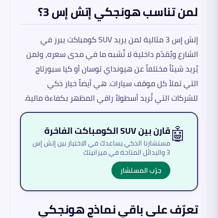
لمن تناسب هونجكي إتش إس 3؟
إتش إس 3 مثالية لمن يريد SUV كومباكت يبرز في
الشارع ويُقدّم داخلية لا تُشبه ما في مدى سعره، ولمن
يُريد شيئاً مختلفاً عن هيونداي توسان أو كيا سبورتاج
التي تملأ كل موقف سيارات. هي أيضاً خيار ذكي
للشركات التي تُريد أسطولاً راقي المظهر بكفاءة مالية.
🤖
قارن بين SUV الكومباكت الفاخرة
مستشارنا الذكي يساعدك في الاختيار بين إتش إس
3 والبدائل المتاحة في ميزانيتك
جرّب المستشار
تعرّف على باقي نماذج هونجكي