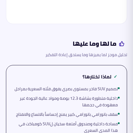
ما لها وما عليها
تحليل موجز لما يميزها وما يستحق إعادة التفكير
لماذا تختارها؟
✓
تصميم SUV فاخر بمستوى بصري يفوق فئته السعرية بمراحل
داخلية متطورة بشاشة 12.3 بوصة ومواد عالية الجودة غير
معهودة في حجمها
سقف بانورامي بانورامي كبير يمنح إحساساً بالاتساع والانفتاح
مساحة داخلية وصندوق أمتعة سخيان لSUV كومباكت في
هذا المدى السعري