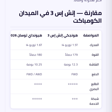
مقارنة — إتش إس 3 في الميدان
الكومباكت
المواصفة
هونجكي إتش إس 3
هيونداي توسان 2026
كيا
المحرك
1.5T توربو I4
1.6T توربو I4
1.6T تور
القوة
179 حصاناً
180 حصاناً
177 حصا
الشاشة
12.3 بوصة
10.25 بوصة
12.3 
الدفع
FWD
FWD / AWD
WD
الطابع
⭐⭐⭐⭐⭐
⭐⭐⭐⭐
⭐⭐
البصري
شبكة
⭐⭐⭐
⭐⭐⭐⭐⭐
⭐⭐
الخدمة