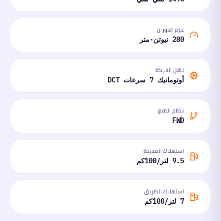
عزم الدوران
280 نيوتن·متر
ناقل الحركة
أوتوماتيك 7 سرعات DCT
نظام الدفع
FWD
استهلاك المدينة
9.5 لتر/100كم
استهلاك الطريق
7 لتر/100كم