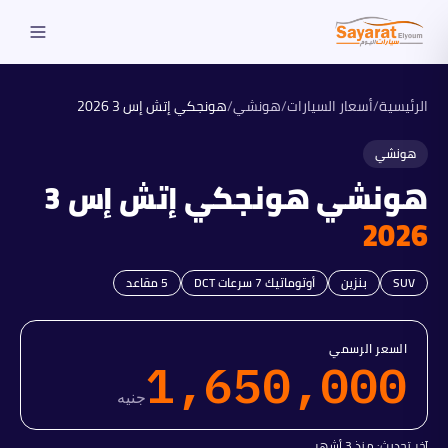
الرئيسية
/
أسعار السيارات
/
هونشي
/
هونجكي إتش إس 3
2026
هونشي
هونشي
هونجكي إتش إس 3
2026
SUV
بنزين
أوتوماتيك 7 سرعات DCT
5
مقاعد
السعر الرسمي
1,650,000
جنيه
آخر تحديث:
منذ 3 أشهر