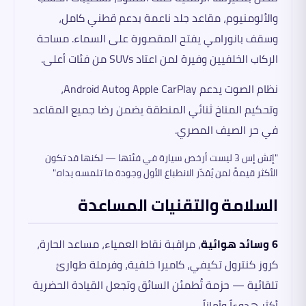
والألومنيوم، مقاعد جلد ناعمة بدعم قطني كامل،
وسقف بانورامي يفتح المقصورة على السماء. مساحة
الركاب الخلفيين وفيرة لمن اعتاد SUVs من فئات أعلى.
نظام الصوت يدعم Apple CarPlay وAndroid Auto،
وتحكيم المناخ ثنائي المنطقة يضمن رضا جميع المقاعد
في حر الصيف المصري.
"إتش إس 3 ليست أرخص سيارة في فئتها — لكنها قد تكون
الأكثر قيمةً لمن يُقدّر الانطباع الأول وجودة ما تلمسه يداه."
السلامة والتقنيات المساعدة
6 وسائد هوائية
، مراقبة نقاط العمياء، مساعد الحارة،
كروز كنترول تكيفي، كاميرا خلفية، وفرملة طوارئ
تلقائية — حزمة تُطمئن السائق وتجعل القيادة الحضرية
أكثر هدوءاً وأماناً.