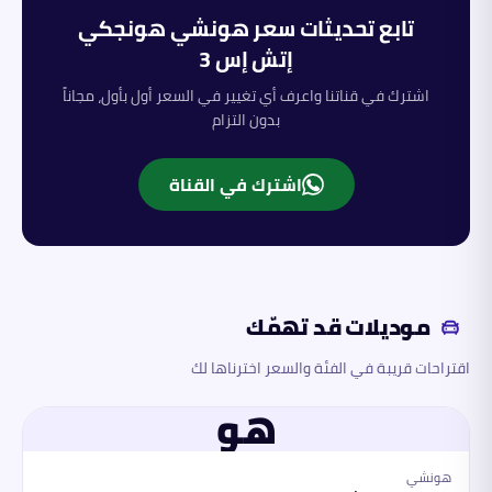
تابع تحديثات سعر
هونشي
هونجكي
إتش إس 3
اشترك في قناتنا واعرف أي تغيير في السعر أول بأول، مجاناً
بدون التزام
اشترك في القناة
موديلات قد تهمّك
اقتراحات قريبة في الفئة والسعر اخترناها لك
هو
هونشي