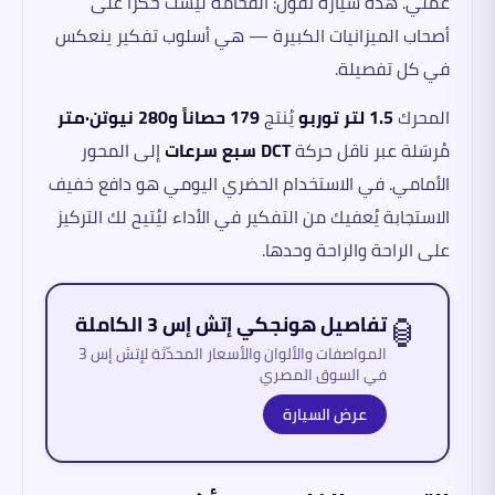
عملي. هذه سيارة تقول: الفخامة ليست حكراً على
أصحاب الميزانيات الكبيرة — هي أسلوب تفكير ينعكس
في كل تفصيلة.
المحرك
1.5 لتر توربو
يُنتج
179 حصاناً و280 نيوتن·متر
مُرسَلة عبر ناقل حركة
DCT سبع سرعات
إلى المحور
الأمامي. في الاستخدام الحضري اليومي هو دافع خفيف
الاستجابة يُعفيك من التفكير في الأداء ليُتيح لك التركيز
على الراحة والراحة وحدها.
🏮
تفاصيل هونجكي إتش إس 3 الكاملة
المواصفات والألوان والأسعار المحدّثة لإتش إس 3
في السوق المصري
عرض السيارة