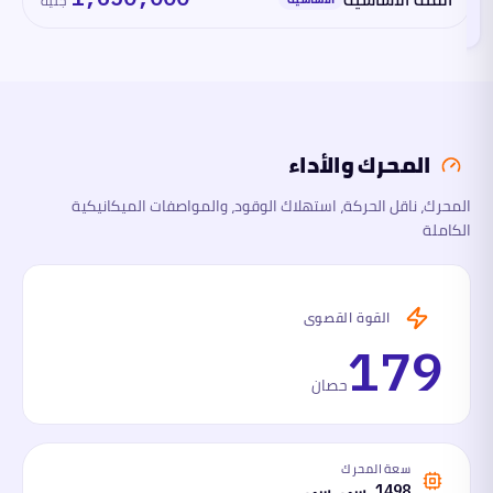
جنيه
القسم
الآن
المحرك
والأداء
المحرك والأداء
الأبعاد
المحرك، ناقل الحركة، استهلاك الوقود، والمواصفات الميكانيكية
الكاملة
السلامة
والتقنية
ما
القوة القصوى
لها
وما
179
عليها
حصان
سعة المحرك
1498 سي سي