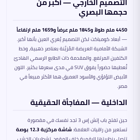
التصميم الخارجي — أكبر من
حجمها البصري
4450 ملم طولاً و1845 ملم عرضاً و1659 ملم ارتفاعاً
— أبعاد كومباكت لكن التصميم يُغري العين بأنها أكبر.
الشبكة الأمامية العريضة المُزيَّنة بعناصر ذهبية، وخط
الكتفين المرتفع، والمقدمة ذات الطابع الرسمي الهادئ
تُعطيها حضوراً يفوق SUV في مدى سعرها بكثير. اللون
الأبيض اللؤلؤي والأسود العميق هما الأكثر مبيعاً في
مصر.
الداخلية — المفاجأة الحقيقية
حين تفتح باب إتش إس 3 تجد نفسك في مقصورة
تستعير من راقيات العلامة:
شاشة مركزية 12.3 بوصة
تتصل بنظيرتها الرقمية خلف المقود، تشطيبات الخشب