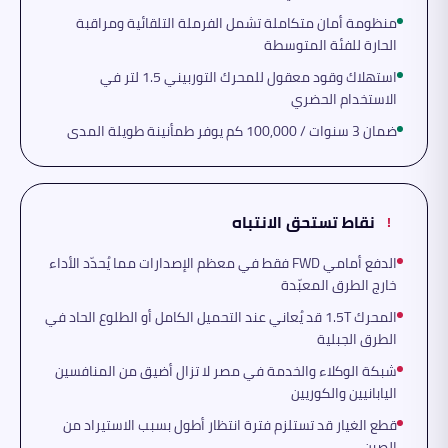
منظومة أمان متكاملة تشمل الفرملة التلقائية ومراقبة
الحارة للفئة المتوسطة
استهلاك وقود معقول للمحرك التوربيني 1.5 لتر في
الاستخدام الحضري
ضمان 3 سنوات / 100,000 كم يوفر طمأنينة طويلة المدى
نقاط تستحق الانتباه
!
الدفع أمامي FWD فقط في معظم الإصدارات مما يُحدّد الأداء
خارج الطرق المعبّدة
المحرك 1.5T قد يُعاني عند التحميل الكامل أو الطلوع الحاد في
الطرق الجبلية
شبكة الوكلاء والخدمة في مصر لا تزال أضيق من المنافسين
اليابانيين والكوريين
قطع الغيار قد تستلزم فترة انتظار أطول بسبب الاستيراد من
الصين