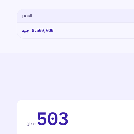
السعر
8,500,000
جنيه
503
حصان