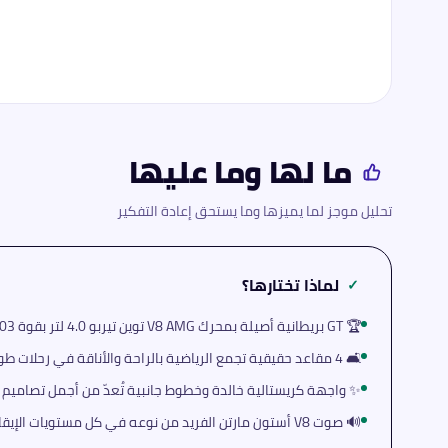
ما لها وما عليها
تحليل موجز لما يميزها وما يستحق إعادة التفكير
لماذا تختارها؟
✓
🏆 GT بريطانية أصيلة بمحرك V8 AMG توين تيربو 4.0 لتر بقوة 503 حصاناً
🛋️ 4 مقاعد حقيقية تجمع الرياضية بالراحة والأناقة في رحلات طويلة
✨ واجهة كريستالية خالدة وخطوط جانبية تُعدّ من أجمل تصاميم ا
🔊 صوت V8 أستون مارتن الفريد من نوعه في كل مستويات الإيقاع