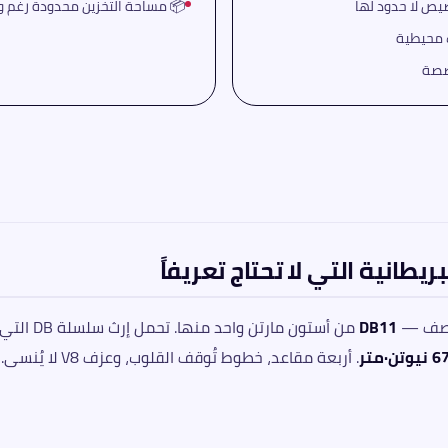
📦 مساحة التخزين محدودة رغم وجود 4 مقاعد نظراً للطابع
ت محيطية
 وصف —
DB11
من أستون مارتن واحد منها. تحمل إرث سلسلة DB التي بدأت مع DB2 عام 1950، وتجدّدت في 2026 بمحرك
. أربعة مقاعد، خطوط تُوقف القلوب، وعزف V8 لا يُنسى.