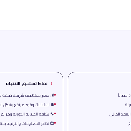
نقاط تستحق الانتباه
!
💰 سعر يستهدف شريحة ضيقة جداً 
⛽ استهلاك وقود مرتفع بشكل لاف
لعقد الحالي
🔧 تكلفة الصيانة الدورية ومراك
📺 نظام المعلومات والترفيه يحت