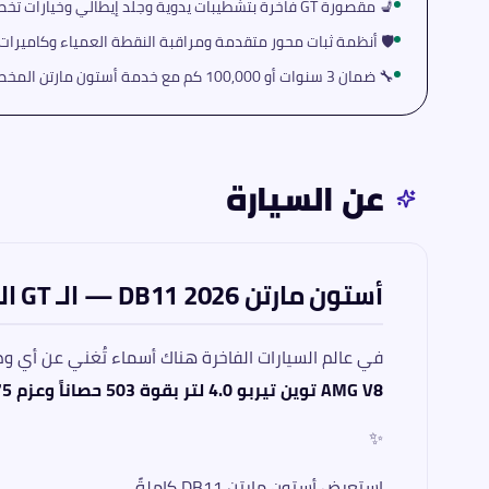
💺 مقصورة GT فاخرة بتشطيبات يدوية وجلد إيطالي وخيارات تخصيص لا حدود لها
🛡️ أنظمة ثبات محور متقدمة ومراقبة النقطة العمياء وكاميرا
🔧 ضمان 3 سنوات أو 100,000 كم مع خدمة أستون مارتن المخصصة
عن السيارة
أستون مارتن DB11 2026 — الـ GT البريطانية التي لا تحتاج تعريفاً
في عالم السيارات الفاخرة هناك أسماء تُغني عن أي
AMG V8 توين تيربو 4.0 لتر بقوة 503 حصاناً وعزم 675 نيوتن·متر
✨
استعرض أستون مارتن DB11 كاملةً