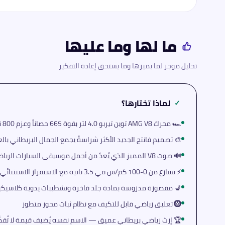
ما لها وما عليها
تحليل موجز لما يميزها وما يستحق إعادة التفكير
لماذا تختارها؟
✓
🏎️ محرك AMG V8 توين تيربو 4.0 لتر بقوة 665 حصاناً وعزم 800 نيوتن·متر
الجديد الأكثر شراسةً يجمع الجمال البريطاني بالعدوانية الصافية
🔊 صوت V8 المميز الذي يُعدّ من أجمل موسيقى السيارات الرياضية
⚡ تسارع من 0-100 كم/س في 3.5 ثانية مع الاستقرار الاستثنائي على الطريق
 مقصورة مدروسة بمادة جلد فاخرة وتشطيبات يدوية كلاسيكية
🛞 تعليق رياضي قابل للتكيف مع نظام ثبات محور متطور
 إرث رياضي بريطاني عميق — الاسم نفسه يُضيف قيمة لا تُقدَّر