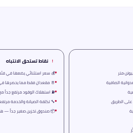
نقاط تستحق الانتباه
!
قة بعيداً عن المشترين العاديين
ي الاستخدام الفردي أو للزوجين
🎨 تصميم فانتج 
استهلاك الوقود مرتفع جداً مع V8 بهذه القوة في القيادة الحرة
كز المعتمدة محدودة في المنطقة
 ليست سيارة التسوق الأسبوعية

