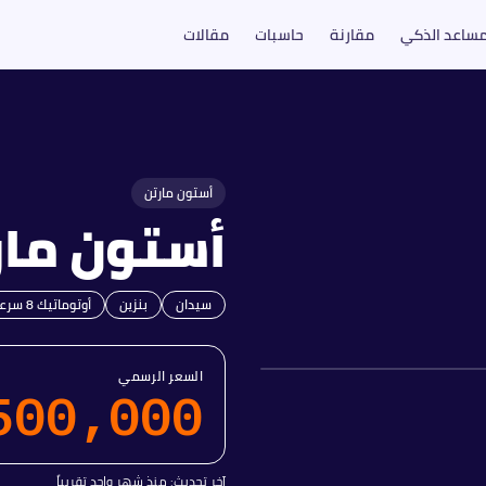
مساعد الذكي
مقارنة
حاسبات
مقالات
أستون مارتن
أستون مار
سيدان
بنزين
أوتوماتيك 8 سرعات
السعر الرسمي
500,000
آخر تحديث:
منذ شهر واحد تقريباً