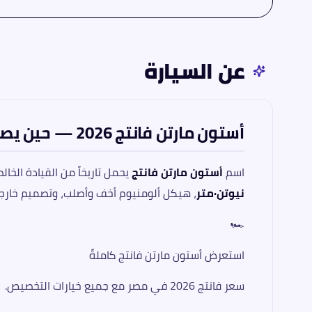
عن السيارة
أستون مارتن فانتج 2026 — حين يصبح الجمال والوحشية توأمَين
اسم
أستون مارتن فانتج
يحمل تاريخاً من القيادة الخالصة والشكل الخا
نيوتن·متر
، هيكل ألومنيوم أخف وأصلب، وتصميم خارجي يُهاجم اله
🏎️
استعرض أستون مارتن فانتج كاملةً
سعر فانتج 2026 في مصر مع جميع خيارات التخصيص.