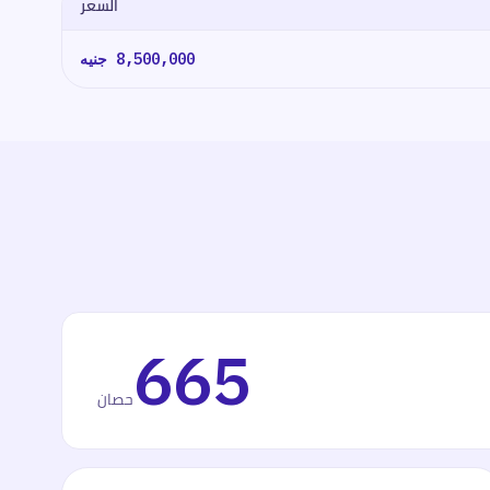
السعر
8,500,000
جنيه
665
حصان