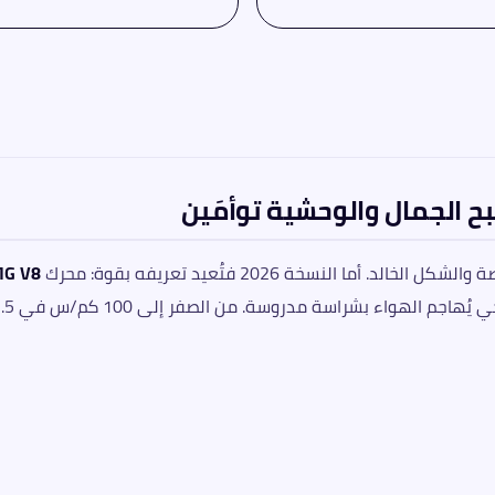
لد. أما النسخة 2026 فتُعيد تعريفه بقوة: محرك
واء بشراسة مدروسة. من الصفر إلى 100 كم/س في 3.5 ثانية فقط.