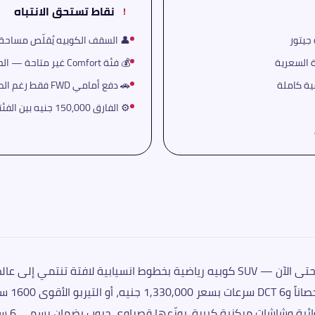
نقاط تستحق الانتباه
!
👤 السقف الكوبيه يُقلّص مساحة الرأس الخ
💰 فئة Comfort غير متاحة — الحد الأدنى هو Luxury بـ 1,330,000 جنيه
🚗 دفع أمامي FWD فقط رغم الطابع الرياضي
⚙️ الفارق 150,000 جنيه بين الفئتين كبير ويستلزم تقييماً دقيقاً