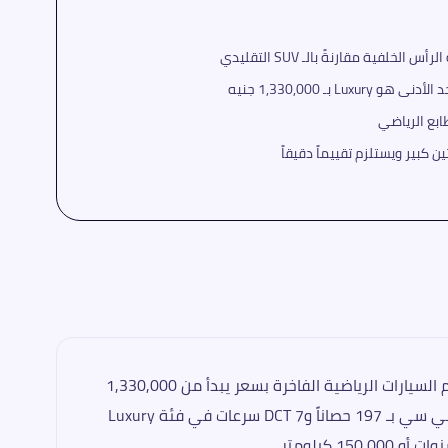
لفية مقارنةً بالـ SUV التقليدي
جيتور Dashing 2026 هي أجرأ وأجمل ما صنعته جيتور حتى الآن — SUV كوبيه رياضية بخطوط انسيابية لافتة تنتمي إلى عالم السيارات الرياضية الفاخرة بسعر يبدأ من 1,330,000
جنيه. تأتي بخيارَي محرك: تيربو 1500 سي سي بـ 156 حصاناً وDCT 6 سرعات بسعر 1,330,000 جنيه، أو التيربو الأقوى 1600 سي سي بـ 197 حصاناً وDCT 7 سرعات في فئة Luxury