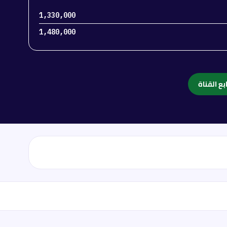
1,330,000
1,480,000
بع القناة