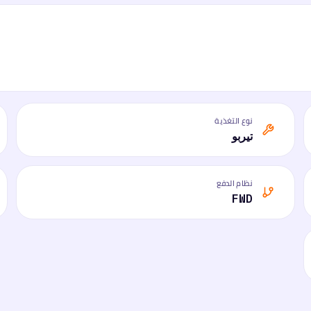
نوع التغذية
تيربو
نظام الدفع
FWD