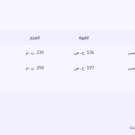
القوة
العزم
اقل الحركة، السعر.
156 ح.ص
230 ن.م
197 ح.ص
290 ن.م
لة