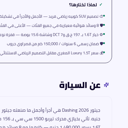
لماذا تختارها؟
✓
🎨 تصميم SUV كوبيه رياضي فريد — الأجمل والأجرأ في تشكيلة جيتور
🛡️ 8 وسائد هوائية معيارية في جميع الفئات — الأعلى في الفئة السعرية
⚙️ خيار 1.6T بـ 197 ح.ق وDCT 7 وشاشة 15.6 بوصة — قفزة نوعية كاملة
🛡️ ضمان رسمي 6 سنوات / 150,000 كم من قصراوي جروب
💰 سعر Luxury 1.5T المغري مقابل التصميم الرياضي الاستثنائي
عن السيارة
1.6T بسعر 1,480,000 جنيه — كلاهما مع 8 وسائد هوائية وشاشات مركزية كبيرة. يوزّعها قصراوي جروب بضمان رسمي 6 سنوات أو 150,000 كيلومتر.