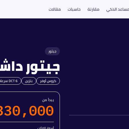
مساعد الذكي
مقارنة
حاسبات
مقالات
جيتور
جيتور
داش
كروس أوفر
بنزين
DCT 6 سرعات
يبدأ من
330,000
أسعار الفئات