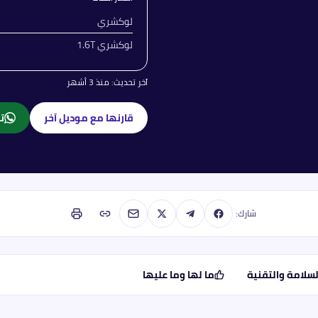
لوكشري
لوكشري 1.6T
آخر تحديث:
منذ 3 أشهر
قارنها مع موديل آخر
تا
شارك:
لسلامة والتقنية
ما لها وما عليها