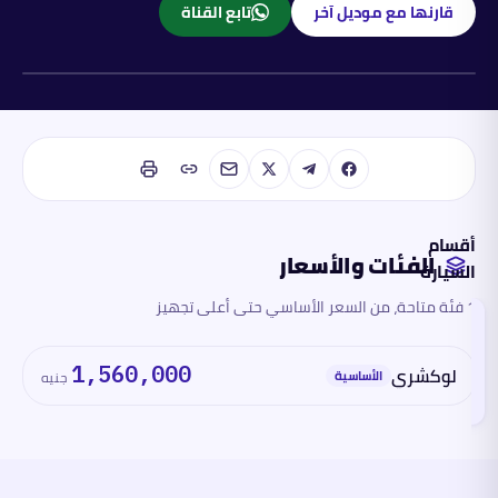
قارنها مع موديل آخر
تابع القناة
بنزين
أقسام
الفئات والأسعار
السيارة
1 فئة متاحة، من السعر الأساسي حتى أعلى تجهيز
الفئات
والأسعار
تقرأ
لوكشري
1,560,000
هذا
الأساسية
جنيه
القسم
الآن
المحرك
والأداء