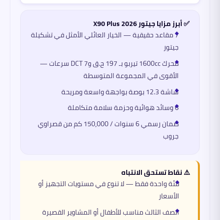
✅ أبرز مزايا جيتور X90 Plus 2026
7 مقاعد حقيقية — الخيار العائلي الأمثل في تشكيلة
جيتور
محرك 1600cc تيربو بـ 197 ح.ق وDCT 7 سرعات —
الأقوى في المجموعة المتوسطة
شاشة 12.3 بوصة بواجهة واسعة ومريحة
6 وسائد هوائية وحزمة سلامة متكاملة
ضمان رسمي 6 سنوات / 150,000 كم من قصراوي
جروب
⚠️ نقاط تستحق الانتباه
فئة واحدة فقط — لا تنوع في مستويات التجهيز أو
الأسعار
الصف الثالث مناسب للأطفال أو المشاوير القصيرة