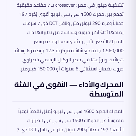
تشكيلة جيتور في مصر؛ crossover بـ 7 مقاعد حقيقية
تجمع بين محرك 1600 سي سي تيربو أقوى يُخرج 197
حصاناً وعزم 290 نيوتن متر، وناقل DCT ذي 7 سرعات
يمنحها أداءً أكثر حيوية وسلاسة من نظيراتها ذات
المحرك الأصغر. تأتي بفئة Luxury واحدة بسعر
1,560,000 جنيه مع شاشة مركزية 12.3 بوصة و6 وسائد
هوائية، ويوزّعها في مصر الوكيل الرسمي قصراوي
جروب بضمان استثنائي 6 سنوات أو 150,000 كيلومتر.
المحرك والأداء — الأقوى في الفئة
المتوسطة
المحرك الجديد 1600 سي سي تيربو يُمثل تقدماً نوعياً
ملموساً عن محركات 1500 سي سي في الطرازات
الأصغر؛ 197 حصاناً و290 نيوتن متر في ناقل DCT ذي 7