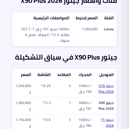
فئات وأسعار جيتور X90 Plus 2026
الفئة
السعر (جنيه)
المواصفات الرئيسية
Luxury
1,560,000
1600cc تيربو، 197 ح.ق، DCT 7، 7
مقاعد، 12.3"، 6 وسائد، ضمان 6
سنوات
جيتور X90 Plus في سياق التشكيلة
الموديل
المحرك
المقاعد
الشاشة
السعر
جيتور X70
1500cc /
5
10.25"
1,250,000
Plus 2026
156 ح.ق
ج
جيتور X90
1600cc /
7
12.3"
1,560,000
Plus 2026
197 ح.ق
ج
جيتور T1
1500cc /
5
15.6"
1,730,000
2026
184 ح.ق
ج