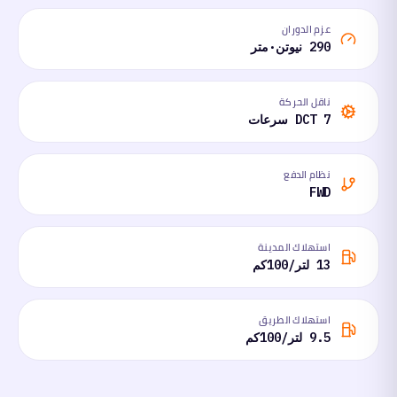
عزم الدوران
290 نيوتن·متر
ناقل الحركة
DCT 7 سرعات
نظام الدفع
FWD
استهلاك المدينة
13 لتر/100كم
استهلاك الطريق
9.5 لتر/100كم