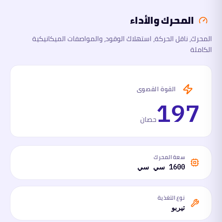
المحرك والأداء
الأبعاد
المحرك، ناقل الحركة، استهلاك الوقود، والمواصفات الميكانيكية
الكاملة
السلامة
والتقنية
ما
القوة القصوى
لها
وما
197
عليها
حصان
سعة المحرك
1600 سي سي
نوع التغذية
تيربو