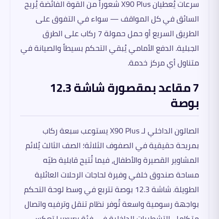
سرعات يُعطيان X90 Plus شعوراً من القوة الفائضة يُريح
السائق في كل المواقف — سواء في التفوق على
الطريق السريع أو حمل حمولة 7 ركاب على الطرق
الجبلية. الدفع الأمامي يُبقي التحكم بسيطاً والصيانة في
متناول أي مركز خدمة.
7 مقاعد بمقصورة شاشة 12.3
بوصة
الصالون الداخلي لـ X90 Plus يستوعب سبعة ركاب
بمريحة حقيقية في الصفوف الثلاثة؛ الصف الثالث يُلائم
المشاوير القصيرة والأطفال، فيما تُتيح قابلية طيّه
مساحة صندوق خلفي وفيرة لحاجات الرحلات العائلية
الطويلة. شاشة 12.3 بوصة تتربع في وسط لوحة التحكم
بواجهة رسومية واسعة تُوفر نظام تنقل وترفيه واتصال
متكامل. التشطيبات الداخلية في فئة Luxury تعكس