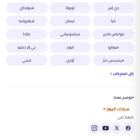
دي إس
تويوتا
هيونداي
كيا
نيسان
شيفروليه
فولكس فاجن
ميتسوبيشي
مازدا
سوبارو
فورد
بي إم دبليو
مرسيدس-بنز
أودي
ميني
كل الماركات
تواصل معنا
سيارات اليوم
تابعنا على