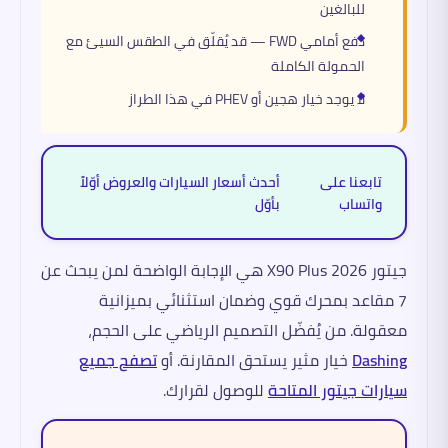
للبالغين
دفع أمامي FWD — قد يُقلّق في الطقس السيئ مع
الحمولة الكاملة
لا يوجد خيار هجين أو PHEV في هذا الطراز
تابعنا على
أحدث أسعار السيارات والعروض أوّلاً
واتساب
بأوّل
جيتور X90 Plus 2026 هي الإجابة الواضحة لمن يبحث عن
7 مقاعد بمحرك قوي وضمان استثنائي بميزانية
معقولة. من يُفضّل التصميم الرياضي على الحجم،
Dashing
خيار مثير يستحق المقارنة. أو
تصفح جميع
سيارات جيتور المتاحة
للوصول لقرارك.