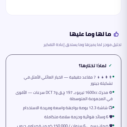
ما لها وما عليها
تحليل موجز لما يميزها وما يستحق إعادة التفكير
لماذا تختارها؟
✓
👨‍👩‍👧‍👦 7 مقاعد حقيقية — الخيار العائلي الأمثل في
تشكيلة جيتور
⚙️ محرك 1600cc تيربو بـ 197 ح.ق وDCT 7 سرعات — الأقوى
في المجموعة المتوسطة
📺 شاشة 12.3 بوصة بواجهة واسعة ومريحة الاستخدام
🛡️ 6 وسائد هوائية وحزمة سلامة متكاملة
🛡️ ضمان رسمي 6 سنوات / 150,000 كم من قصراوي جروب