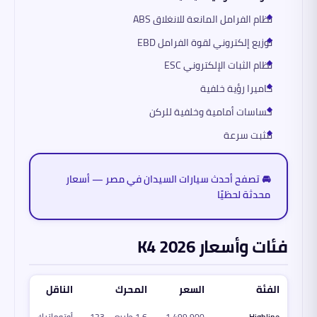
نظام الفرامل المانعة للانغلاق ABS
توزيع إلكتروني لقوة الفرامل EBD
نظام الثبات الإلكتروني ESC
كاميرا رؤية خلفية
حساسات أمامية وخلفية للركن
مثبت سرعة
🚘 تصفح أحدث سيارات السيدان في مصر — أسعار
محدثة لحظيًا
فئات وأسعار K4 2026
الفئة
السعر
المحرك
الناقل
Highline
1,499,900
1.6 طبيعي 123
أوتوماتيك