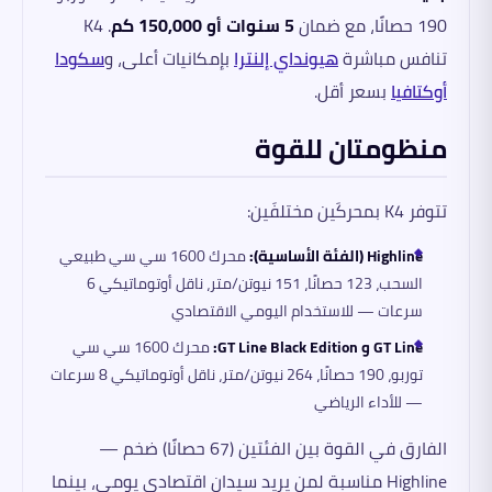
190 حصانًا، مع ضمان
5 سنوات أو 150,000 كم
. K4
تنافس مباشرة
هيونداي إلنترا
بإمكانيات أعلى، و
سكودا
أوكتافيا
بسعر أقل.
منظومتان للقوة
تتوفر K4 بمحركَين مختلفَين:
Highline (الفئة الأساسية):
محرك 1600 سي سي طبيعي
السحب، 123 حصانًا، 151 نيوتن/متر، ناقل أوتوماتيكي 6
سرعات — للاستخدام اليومي الاقتصادي
GT Line و GT Line Black Edition:
محرك 1600 سي سي
توربو، 190 حصانًا، 264 نيوتن/متر، ناقل أوتوماتيكي 8 سرعات
— للأداء الرياضي
الفارق في القوة بين الفئتين (67 حصانًا) ضخم —
Highline مناسبة لمن يريد سيدان اقتصادي يومي، بينما