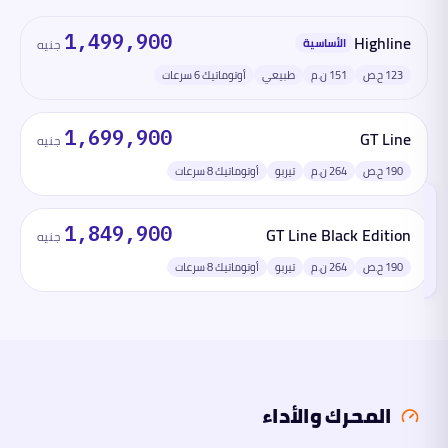
والأسعار
1,499,900
Highline
الأساسية
جنيه
المحرك
123 ح.ص
151 ن.م
طبيعي
أوتوماتيك 6 سرعات
والأداء
1,699,900
GT Line
جنيه
الأبعاد
190 ح.ص
264 ن.م
تيربو
أوتوماتيك 8 سرعات
السلامة
والتقنية
1,849,900
GT Line Black Edition
جنيه
تقرأ
هذا
القسم
190 ح.ص
264 ن.م
تيربو
أوتوماتيك 8 سرعات
الآن
ما
لها
وما
عليها
المحرك والأداء