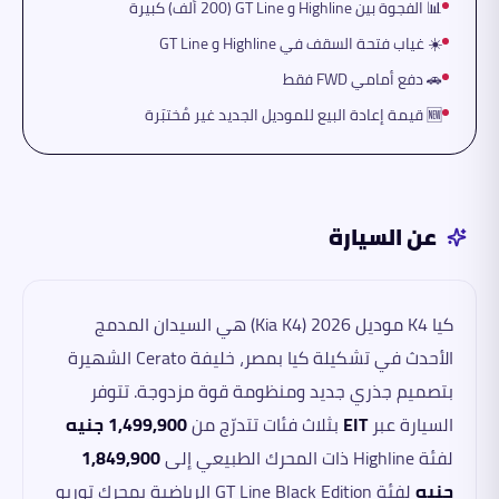
📊 الفجوة بين Highline و GT Line (200 ألف) كبيرة
☀️ غياب فتحة السقف في Highline و GT Line
🚗 دفع أمامي FWD فقط
🆕 قيمة إعادة البيع للموديل الجديد غير مُختبَرة
عن السيارة
كيا K4 موديل 2026 (Kia K4) هي السيدان المدمج
الأحدث في تشكيلة كيا بمصر، خليفة Cerato الشهيرة
بتصميم جذري جديد ومنظومة قوة مزدوجة. تتوفر
السيارة عبر
EIT
بثلاث فئات تتدرّج من
1,499,900 جنيه
لفئة Highline ذات المحرك الطبيعي إلى
1,849,900
جنيه
لفئة GT Line Black Edition الرياضية بمحرك توربو