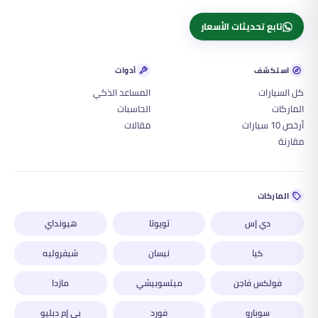
تابع تحديثات الأسعار
استكشف
أدوات
كل السيارات
المساعد الذكي
الماركات
الحاسبات
أرخص 10 سيارات
مقالات
مقارنة
الماركات
دي إس
تويوتا
هيونداي
كيا
نيسان
شيفروليه
فولكس فاجن
ميتسوبيشي
مازدا
سوبارو
فورد
بي إم دبليو