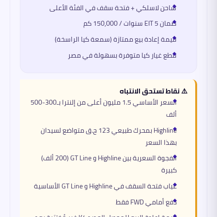
شاحن لاسلكي + فتحة سقف في الفئة الأعلى
ضمان EIT 5 سنوات / 150,000 كم
قيمة إعادة بيع ممتازة (سمعة كيا الراسخة)
قطع غيار كيا متوفرة بسهولة في مصر
⚠️ نقاط تستحق الانتباه
السعر الأساسي 1.5 مليون أعلى من إلنترا بـ300-500
ألف
Highline بمحرك طبيعي 123 ح.ق متواضع لسيدان
بهذا السعر
الفجوة السعرية بين Highline و GT Line (200 ألف)
كبيرة
غياب فتحة السقف في Highline و GT Line الأساسية
دفع أمامي FWD فقط