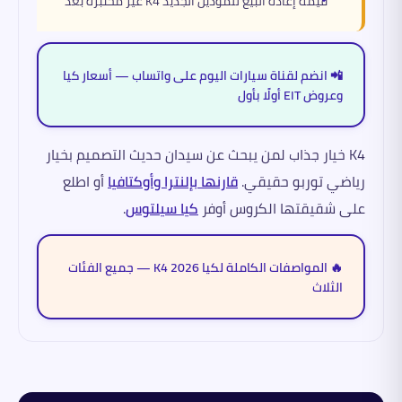
قيمة إعادة البيع للموديل الجديد K4 غير مُختبَرة بعد
📲 انضم لقناة سيارات اليوم على واتساب — أسعار كيا
وعروض EIT أولًا بأول
K4 خيار جذاب لمن يبحث عن سيدان حديث التصميم بخيار
رياضي توربو حقيقي.
قارنها بإلنترا وأوكتافيا
أو اطلع
على شقيقتها الكروس أوفر
كيا سيلتوس
.
🔥 المواصفات الكاملة لكيا K4 2026 — جميع الفئات
الثلاث