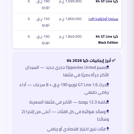
كيا K4 GT Line
1,699,900 ج.م
190 ح.ق
6
توربو
سكودا أوكتافيا Loft
1,800,000 ج.م
150 ح.ق
6
توربو
كيا K4 GT Line
1,849,900 ج.م
190 ح.ق
6
Black Edition
توربو
✅ أبرز إيجابيات كيا K4 2026
تصميم Opposites United جذري جديد — السيدان
الأكثر جرأة بصريًا في فئتها
محرك GT Line 1.6 توربو 190 ح.ق + 8 سرعات — أداء
رياضي حقيقي
شاشة 12.3 بوصة — الأكبر في فئتها السعرية
6 وسائد هوائية في كل الفئات — أعلى من إلنترا (2
وسائد)
3 فئات تتيح اختيار اقتصادي أو رياضي