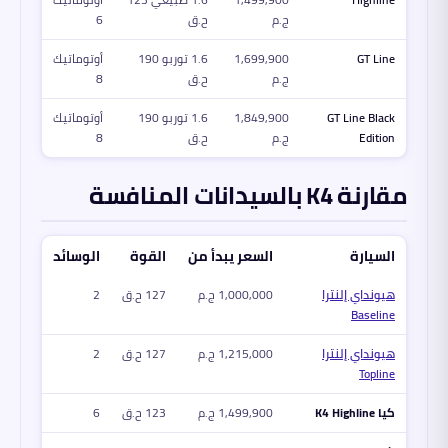
ج.م
ح.ق
6
GT Line
1,699,900
1.6 توربو 190
أوتوماتيك
ج.م
ح.ق
8
GT Line Black
1,849,900
1.6 توربو 190
أوتوماتيك
Edition
ج.م
ح.ق
8
مقارنة K4 بالسيدانات المنافسة
السيارة
السعر يبدأ من
القوة
الوسائد
هيونداي إلنترا
1,000,000 ج.م
127 ح.ق
2
Baseline
هيونداي إلنترا
1,215,000 ج.م
127 ح.ق
2
Topline
كيا K4 Highline
1,499,900 ج.م
123 ح.ق
6