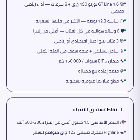
🚀 GT Line 1.6 توربو 190 ح.ق + 8 سرعات — أداء رياضي
حقيقي
📺 شاشة 12.3 بوصة — الأكبر في فئتها السعرية
🛡️ 6 وسائد هوائية في كل الفئات — أعلى من إلنترا
🎯 3 فئات تتيح اختيار اقتصادي أو رياضي
📱 شاحن لاسلكي + فتحة سقف في الفئة الأعلى
🔧 ضمان EIT 5 سنوات / 150,000 كم
💎 قيمة إعادة بيع ممتازة
🔧 قطع غيار كيا متوفرة بسهولة
نقاط تستحق الانتباه
!
💰 السعر الأساسي 1.5 مليون أعلى من إلنترا بـ300-500 ألف
🐢 Highline بمحرك طبيعي 123 ح.ق متواضع للسعر