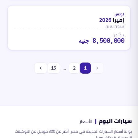
محدث
منذ شهر واحد تقريباً
لوتس
إميرا
2026
سيدان
·
بنزين
يبدأ من
8,500,000 جنيه
…
15
2
1
سيارات اليوم
|
الأسعار
بوابة أسعار السيارات الجديدة في مصر: أكثر من 300 موديل من التوكيلات
الرسمية، مُحدّثة يومياً.