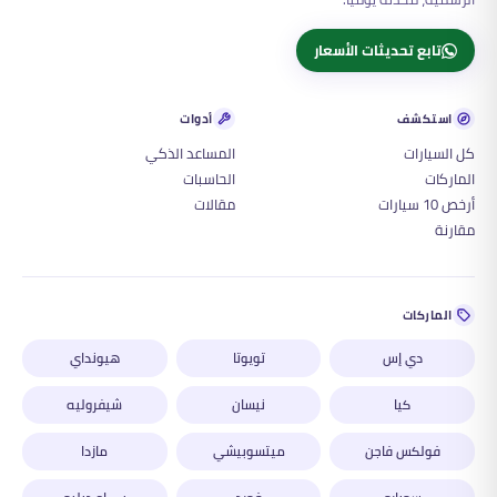
تابع تحديثات الأسعار
استكشف
أدوات
كل السيارات
المساعد الذكي
الماركات
الحاسبات
أرخص 10 سيارات
مقالات
مقارنة
الماركات
دي إس
تويوتا
هيونداي
كيا
نيسان
شيفروليه
فولكس فاجن
ميتسوبيشي
مازدا