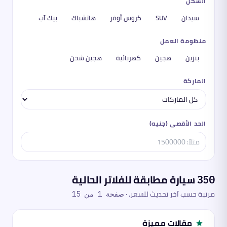
الشكل
سيدان
SUV
كروس أوفر
هاتشباك
بيك آب
منظومة العمل
بنزين
هجين
كهربائية
هجين شحن
الماركة
الحد الأقصى (جنيه)
أدخل ا
سيارة مطابقة للفلاتر الحالية
350
مرتبة حسب آخر تحديث للسعر.
·
صفحة
1
من
15
مقالات مميزة