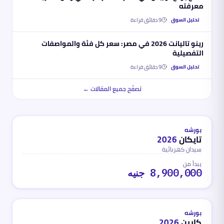
معرفته
9
دقائق قراءة
تحليل السوق
رينو تاليانت 2026 في مصر: سعر كل فئة والمواصفات
التفصيلية
9
دقائق قراءة
تحليل السوق
تصفّح جميع المقالات ←
كهربائية
محدث
منذ شهر واحد تقريباً
بورشه
تايكان
2026
سيدان
·
كهربائية
يبدأ من
8,900,000 جنيه
بنزين
محدث
منذ شهر واحد تقريباً
بورشه
كايين
2026